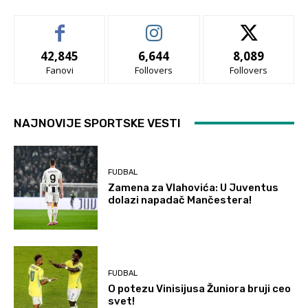
42,845
6,644
8,089
Fanovi
Follovers
Follovers
NAJNOVIJE SPORTSKE VESTI
FUDBAL
Zamena za Vlahovića: U Juventus
dolazi napadač Mančestera!
FUDBAL
O potezu Vinisijusa Žuniora bruji ceo
svet!