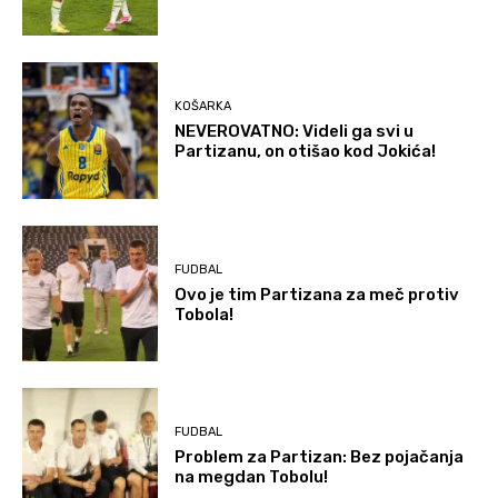
KOŠARKA
NEVEROVATNO: Videli ga svi u
Partizanu, on otišao kod Jokića!
FUDBAL
Ovo je tim Partizana za meč protiv
Tobola!
FUDBAL
Problem za Partizan: Bez pojačanja
na megdan Tobolu!