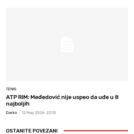
TENIS
ATP RIM: Međedović nije uspeo da uđe u 8
najboljih
Darko
-
12 May 2026. 22:10
OSTANITE POVEZANI