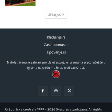
Učitaj još
Kladjenje.rs
Casinobonus.rs
Tipovanje.rs
Maloletnicima je zabranjeno da učestvuju u igrama na sreću, učešće u
igrama na sreću može izazvati zavisnost.
© Sportska centrala 1999 - 2026 Sva prava zadržana. All rights