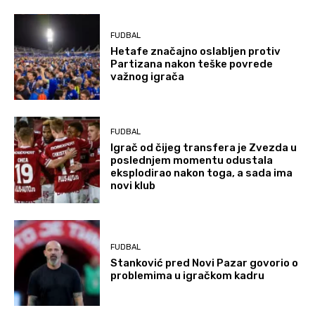
FUDBAL
Hetafe značajno oslabljen protiv
Partizana nakon teške povrede
važnog igrača
FUDBAL
Igrač od čijeg transfera je Zvezda u
poslednjem momentu odustala
eksplodirao nakon toga, a sada ima
novi klub
FUDBAL
Stanković pred Novi Pazar govorio o
problemima u igračkom kadru