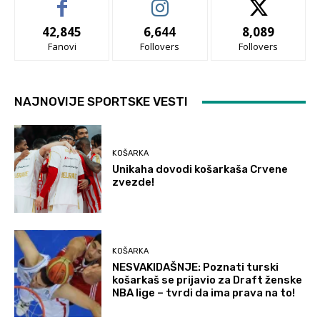
42,845
6,644
8,089
Fanovi
Follovers
Follovers
NAJNOVIJE SPORTSKE VESTI
KOŠARKA
Unikaha dovodi košarkaša Crvene
zvezde!
KOŠARKA
NESVAKIDAŠNJE: Poznati turski
košarkaš se prijavio za Draft ženske
NBA lige – tvrdi da ima prava na to!