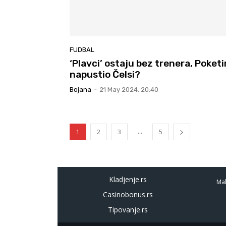
FUDBAL
‘Plavci’ ostaju bez trenera, Poket
napustio Čelsi?
Bojana
-
21 May 2024. 20:40
...
1
2
3
5
Kladjenje.rs
Mal
Casinobonus.rs
Tipovanje.rs