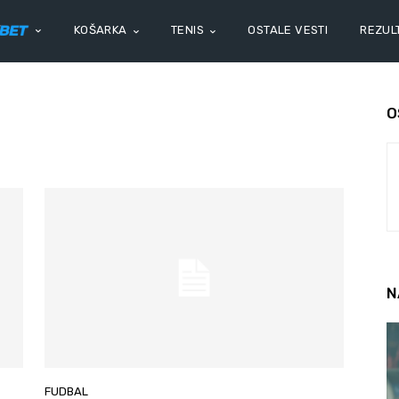
KOŠARKA
TENIS
OSTALE VESTI
REZULT
O
N
FUDBAL