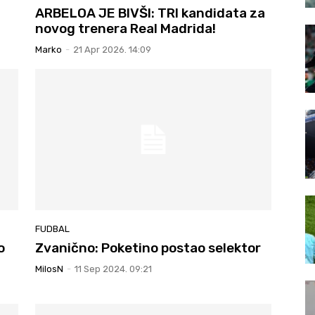
ARBELOA JE BIVŠI: TRI kandidata za
novog trenera Real Madrida!
Marko
-
21 Apr 2026. 14:09
FUDBAL
o
Zvanično: Poketino postao selektor
MilosN
-
11 Sep 2024. 09:21