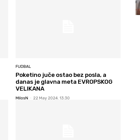
FUDBAL
Poketino juče ostao bez posla, a
danas je glavna meta EVROPSKOG
VELIKANA
MilosN
-
22 May 2024. 13:30