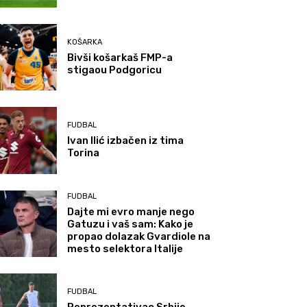
KOŠARKA
Bivši košarkaš FMP-a
stigaou Podgoricu
FUDBAL
Ivan Ilić izbačen iz tima
Torina
FUDBAL
Dajte mi evro manje nego
Gatuzu i vaš sam: Kako je
propao dolazak Gvardiole na
mesto selektora Italije
FUDBAL
Reprezentativac Srbije