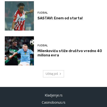
FUDBAL
SASTAVI: Enem od starta!
FUDBAL
Milenkoviću stiže društvo vredno 40
miliona evra
Učitaj još
Kladjenje.rs
Casinobonus.rs