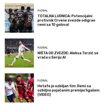
FUDBAL
TOTALNA LUDNICA: Potencijalni
protivnik Crvene zvezde odigrao
remi sa 10 golova!
FUDBAL
NIŠTA OD ZVEZDE: Aleksa Terzić se
vraća u Seriju A!
FUDBAL
Hetafe je ozbiljan tim: Remi sa
ozbiljno pojačanim premijerligašem
(VIDEO)