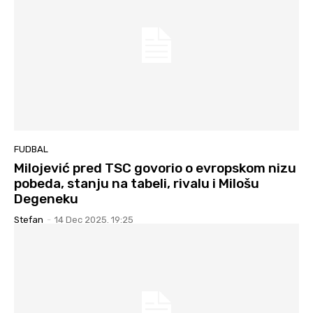
FUDBAL
Milojević pred TSC govorio o evropskom nizu
pobeda, stanju na tabeli, rivalu i Milošu
Degeneku
Stefan
-
14 Dec 2025. 19:25