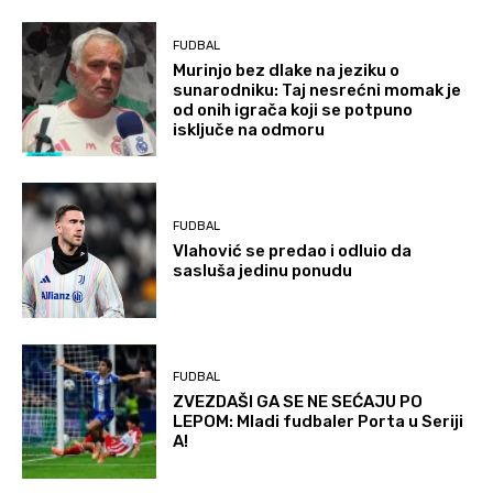
FUDBAL
Murinjo bez dlake na jeziku o
sunarodniku: Taj nesrećni momak je
od onih igrača koji se potpuno
isključe na odmoru
FUDBAL
Vlahović se predao i odluio da
sasluša jedinu ponudu
FUDBAL
ZVEZDAŠI GA SE NE SEĆAJU PO
LEPOM: Mladi fudbaler Porta u Seriji
A!