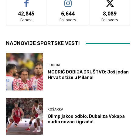
42,845
6,644
8,089
Fanovi
Follovers
Follovers
NAJNOVIJE SPORTSKE VESTI
FUDBAL
MODRIĆ DOBIJA DRUŠTVO: Još jedan
Hrvat stiže u Milano!
KOŠARKA
Olimpijakos odbio: Dubai za Vokapa
nudio novac i igrača!