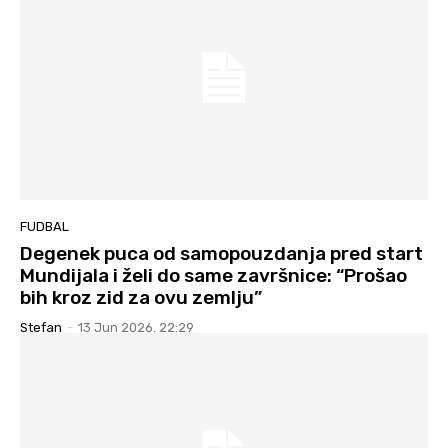
FUDBAL
Degenek puca od samopouzdanja pred start
Mundijala i želi do same završnice: “Prošao
bih kroz zid za ovu zemlju”
Stefan
-
13 Jun 2026. 22:29