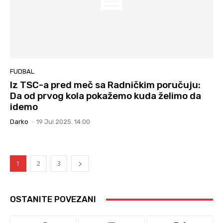
FUDBAL
Iz TSC-a pred meč sa Radničkim poručuju:
Da od prvog kola pokažemo kuda želimo da
idemo
Darko
-
19 Jul 2025. 14:00
1
2
3
OSTANITE POVEZANI