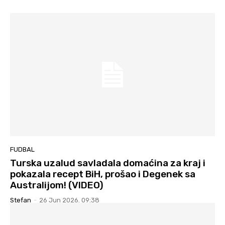
FUDBAL
Turska uzalud savladala domaćina za kraj i
pokazala recept BiH, prošao i Degenek sa
Australijom! (VIDEO)
Stefan
-
26 Jun 2026. 09:38