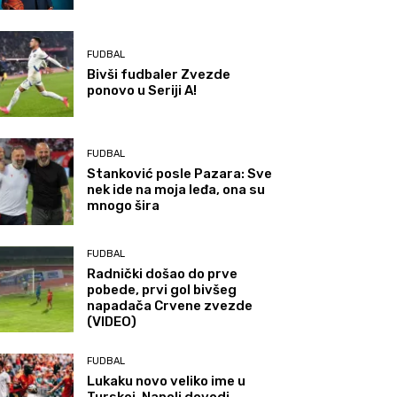
FUDBAL
Bivši fudbaler Zvezde
ponovo u Seriji A!
FUDBAL
Stanković posle Pazara: Sve
nek ide na moja leđa, ona su
mnogo šira
FUDBAL
Radnički došao do prve
pobede, prvi gol bivšeg
napadača Crvene zvezde
(VIDEO)
FUDBAL
Lukaku novo veliko ime u
Turskoj, Napoli dovodi