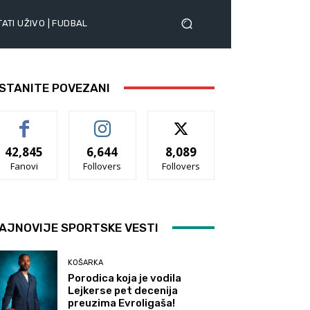
ATI UŽIVO | FUDBAL
STANITE POVEZANI
42,845
6,644
8,089
Fanovi
Follovers
Follovers
AJNOVIJE SPORTSKE VESTI
KOŠARKA
Porodica koja je vodila
Lejkerse pet decenija
preuzima Evroligaša!