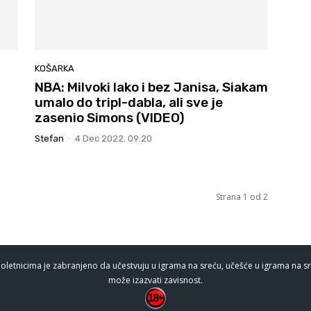
KOŠARKA
NBA: Milvoki lako i bez Janisa, Siakam
umalo do tripl-dabla, ali sve je
zasenio Simons (VIDEO)
Stefan
-
4 Dec 2022. 09:20
Strana 1 od 2
oletnicima je zabranjeno da učestvuju u igrama na sreću, učešće u igrama na sr
može izazvati zavisnost.