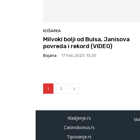
KOŠARKA
Milvoki bolji od Bulsa, Janisova
povreda i rekord (VIDEO)
Bojana
-
17 Feb 2023. 10:20
1
2
Kladjenje.rs
Mal
Casinobonus.rs
Tipovanje.rs