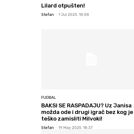
Lilard otpušten!
Stefan
-
1 Jul 2025. 18:58
FUDBAL
BAKSI SE RASPADAJU? Uz Janisa
možda ode i drugi igrač bez kog je
teško zamisliti Milvoki!
Stefan
-
19 May 2025. 18:37