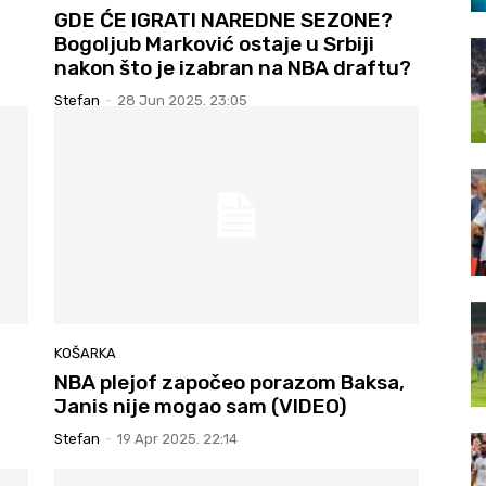
GDE ĆE IGRATI NAREDNE SEZONE?
Bogoljub Marković ostaje u Srbiji
nakon što je izabran na NBA draftu?
Stefan
-
28 Jun 2025. 23:05
KOŠARKA
NBA plejof započeo porazom Baksa,
Janis nije mogao sam (VIDEO)
Stefan
-
19 Apr 2025. 22:14