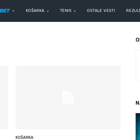
KOŠARKA
TENIS
OSTALE VESTI
REZULT
O
N
KOŠARKA