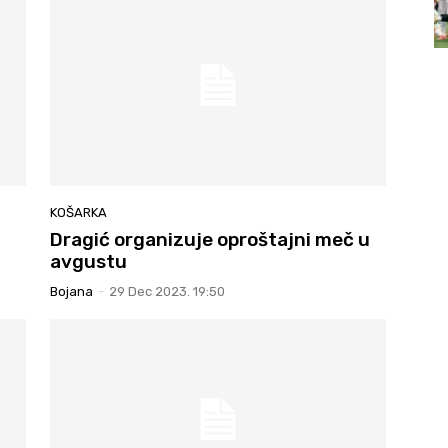
KOŠARKA
Dragić organizuje oproštajni meč u
avgustu
Bojana
-
29 Dec 2023. 19:50