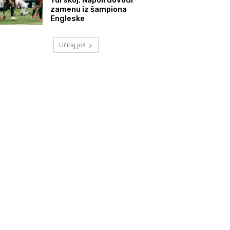
zamenu iz šampiona
Engleske
Učitaj još