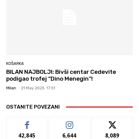
KOŠARKA
BILAN NAJBOLJI: Bivši centar Cedevite
podigao trofej “Dino Menegin”!
Milan
-
21 May 2025. 17:51
OSTANITE POVEZANI
42,845
6,644
8,089