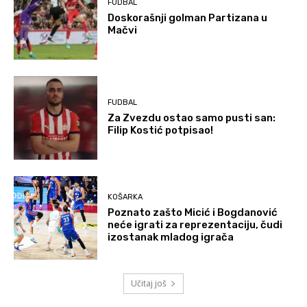
FUDBAL
Doskorašnji golman Partizana u
Mačvi
FUDBAL
Za Zvezdu ostao samo pusti san:
Filip Kostić potpisao!
KOŠARKA
Poznato zašto Micić i Bogdanović
neće igrati za reprezentaciju, čudi
izostanak mladog igrača
Učitaj još