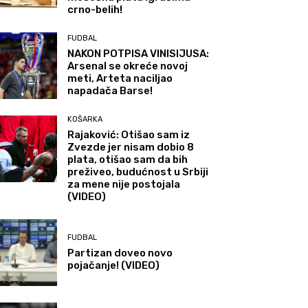
crno-belih!
FUDBAL
NAKON POTPISA VINISIJUSA:
Arsenal se okreće novoj
meti, Arteta naciljao
napadača Barse!
KOŠARKA
Rajaković: Otišao sam iz
Zvezde jer nisam dobio 8
plata, otišao sam da bih
preživeo, budućnost u Srbiji
za mene nije postojala
(VIDEO)
FUDBAL
Partizan doveo novo
pojačanje! (VIDEO)