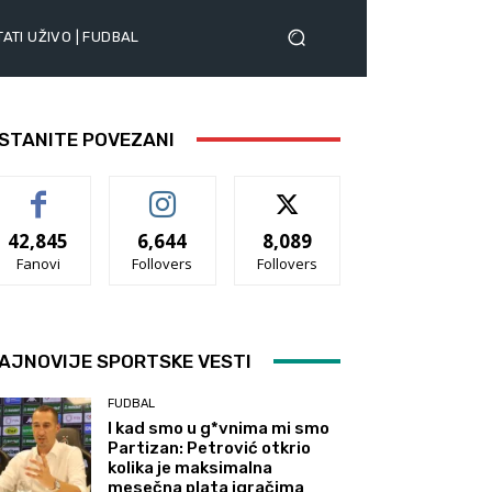
ATI UŽIVO | FUDBAL
STANITE POVEZANI
42,845
6,644
8,089
Fanovi
Follovers
Follovers
AJNOVIJE SPORTSKE VESTI
FUDBAL
I kad smo u g*vnima mi smo
Partizan: Petrović otkrio
kolika je maksimalna
mesečna plata igračima