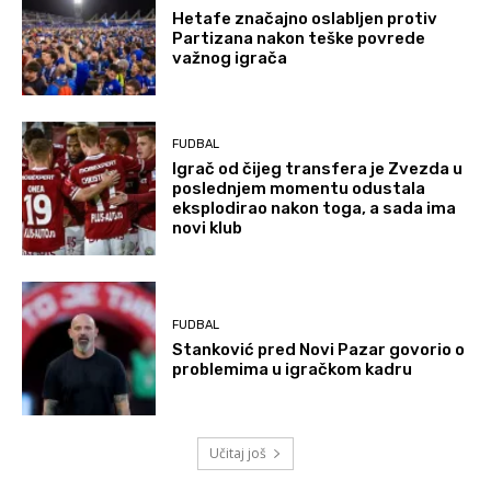
Hetafe značajno oslabljen protiv
Partizana nakon teške povrede
važnog igrača
FUDBAL
Igrač od čijeg transfera je Zvezda u
poslednjem momentu odustala
eksplodirao nakon toga, a sada ima
novi klub
FUDBAL
Stanković pred Novi Pazar govorio o
problemima u igračkom kadru
Učitaj još