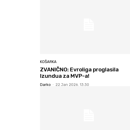
KOŠARKA
ZVANIČNO: Evroliga proglasila
Izundua za MVP-a!
Darko
-
22 Jan 2026. 13:30