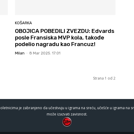
KOŠARKA
OBOJICA POBEDILI ZVEZDU: Edvards
posle Fransiska MVP kola, takođe
podelio nagradu kao Francuz!
Milan
-
8 Mar 2025. 17:01
Strana 1 od 2
oletnicima je zabranjeno da učestvuju u igrama na sreću, učešće u igrama na sr
može izazvati zavisnost.