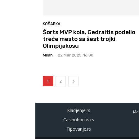
KOŠARKA
Šorts MVP kola, Gedraitis podelio
treće mesto sa šest trojki
Olimpijakosu
Milan
-
22 Mar 2025. 16:00
1
2
Kladjenje.rs
Mal
Casinobonus.rs
Tipovanje.rs