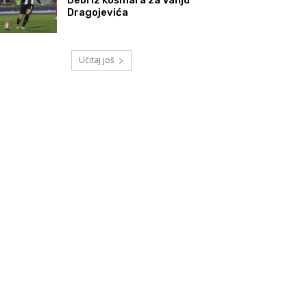
Dragojevića
Učitaj još