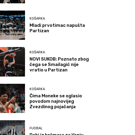
KOŠARKA
Mladi prvotimac napušta
Partizan
KOŠARKA
NOVI SUKOB: Poznato zbog
čega se Smailagić nije
vratio u Partizan
KOŠARKA
Čima Moneke se oglasio
povodom najnovijeg
Zvezdinog pojačanja
FUDBAL
Debi iz košmara za Vanju