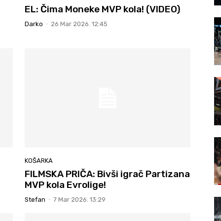
EL: Čima Moneke MVP kola! (VIDEO)
Darko
-
26 Mar 2026. 12:45
KOŠARKA
FILMSKA PRIČA: Bivši igrač Partizana
MVP kola Evrolige!
Stefan
-
7 Mar 2026. 13:29