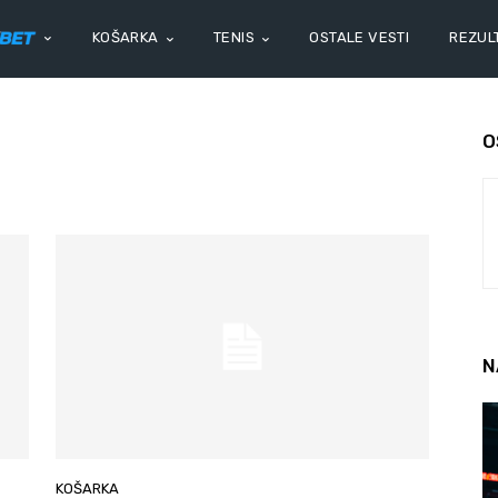
KOŠARKA
TENIS
OSTALE VESTI
REZULT
O
N
KOŠARKA