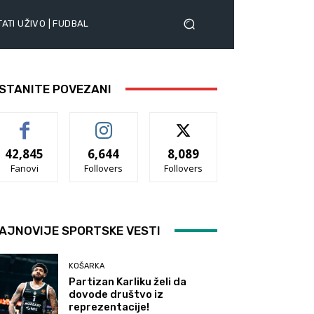
ATI UŽIVO | FUDBAL
STANITE POVEZANI
42,845
6,644
8,089
Fanovi
Follovers
Follovers
AJNOVIJE SPORTSKE VESTI
KOŠARKA
Partizan Karliku želi da
dovode društvo iz
reprezentacije!