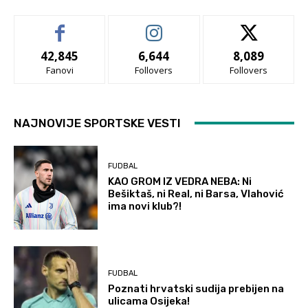
42,845
6,644
8,089
Fanovi
Follovers
Follovers
NAJNOVIJE SPORTSKE VESTI
FUDBAL
KAO GROM IZ VEDRA NEBA: Ni
Bešiktaš, ni Real, ni Barsa, Vlahović
ima novi klub?!
FUDBAL
Poznati hrvatski sudija prebijen na
ulicama Osijeka!