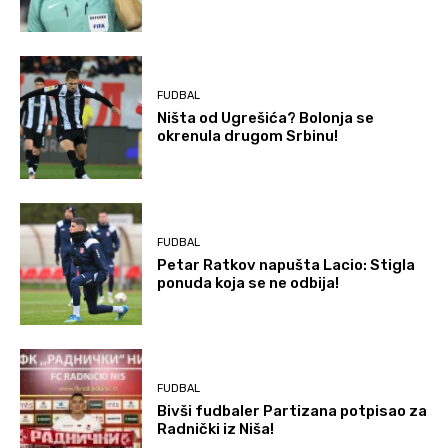
FUDBAL
Ništa od Ugrešića? Bolonja se
okrenula drugom Srbinu!
FUDBAL
Petar Ratkov napušta Lacio: Stigla
ponuda koja se ne odbija!
FUDBAL
Bivši fudbaler Partizana potpisao za
Radnički iz Niša!