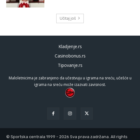
Učitaj još
Kladjenje.rs
Casinobonus.rs
Tipovanje.rs
Maloletnicima je zabranjeno da učestvuju u igrama na sreću, učešće u
igrama na sreću može izazvati zavisnost.
© Sportska centrala 1999 - 2026 Sva prava zadržana. All rights