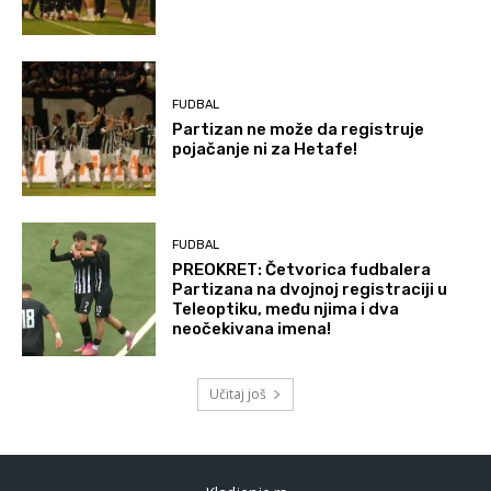
FUDBAL
Partizan ne može da registruje
pojačanje ni za Hetafe!
FUDBAL
PREOKRET: Četvorica fudbalera
Partizana na dvojnoj registraciji u
Teleoptiku, među njima i dva
neočekivana imena!
Učitaj još