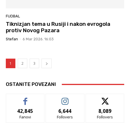
FUDBAL
Tiknizjan tema u Rusiji i nakon evrogola
protiv Novog Pazara
Stefan
-
6 Mar 2026. 16:03
1
2
3
OSTANITE POVEZANI
42,845
6,644
8,089
Fanovi
Follovers
Follovers