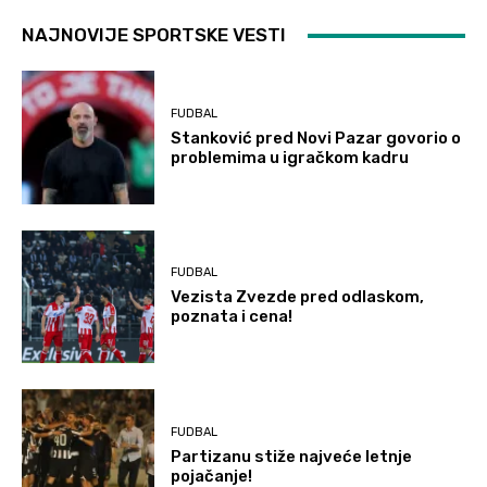
NAJNOVIJE SPORTSKE VESTI
FUDBAL
Stanković pred Novi Pazar govorio o
problemima u igračkom kadru
FUDBAL
Vezista Zvezde pred odlaskom,
poznata i cena!
FUDBAL
Partizanu stiže najveće letnje
pojačanje!