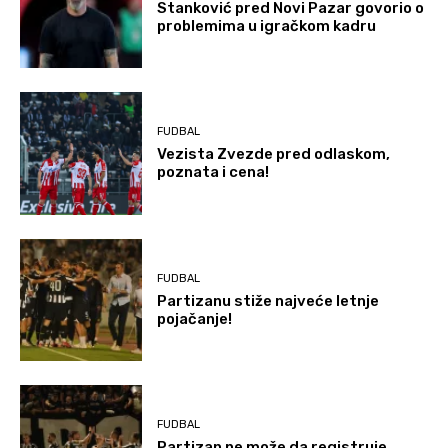
Stanković pred Novi Pazar govorio o
problemima u igračkom kadru
FUDBAL
Vezista Zvezde pred odlaskom,
poznata i cena!
FUDBAL
Partizanu stiže najveće letnje
pojačanje!
FUDBAL
Partizan ne može da registruje