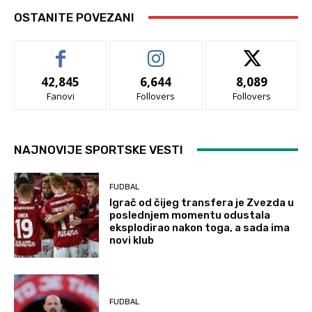
OSTANITE POVEZANI
42,845
6,644
8,089
Fanovi
Follovers
Follovers
NAJNOVIJE SPORTSKE VESTI
FUDBAL
Igrač od čijeg transfera je Zvezda u
poslednjem momentu odustala
eksplodirao nakon toga, a sada ima
novi klub
FUDBAL