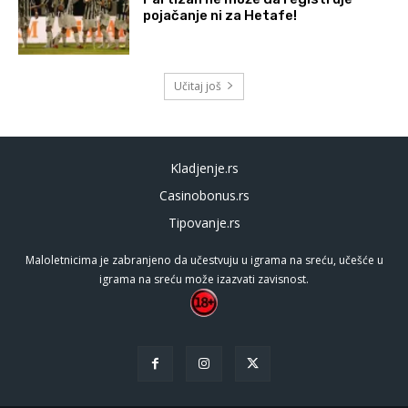
pojačanje ni za Hetafe!
Učitaj još
Kladjenje.rs
Casinobonus.rs
Tipovanje.rs
Maloletnicima je zabranjeno da učestvuju u igrama na sreću, učešće u
igrama na sreću može izazvati zavisnost.