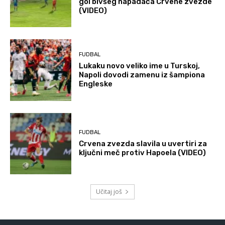
gol bivšeg napadača Crvene zvezde
(VIDEO)
FUDBAL
Lukaku novo veliko ime u Turskoj,
Napoli dovodi zamenu iz šampiona
Engleske
FUDBAL
Crvena zvezda slavila u uvertiri za
ključni meč protiv Hapoela (VIDEO)
Učitaj još