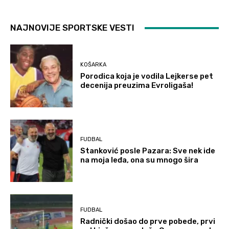
NAJNOVIJE SPORTSKE VESTI
KOŠARKA
Porodica koja je vodila Lejkerse pet
decenija preuzima Evroligaša!
FUDBAL
Stanković posle Pazara: Sve nek ide
na moja leđa, ona su mnogo šira
FUDBAL
Radnički došao do prve pobede, prvi