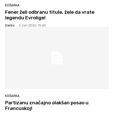
KOŠARKA
Fener želi odbranu titule, žele da vrate
legendu Evrolige!
Darko
-
2 Jan 2026. 15:40
KOŠARKA
Partizanu značajno olakšan posao u
Francuskoj!