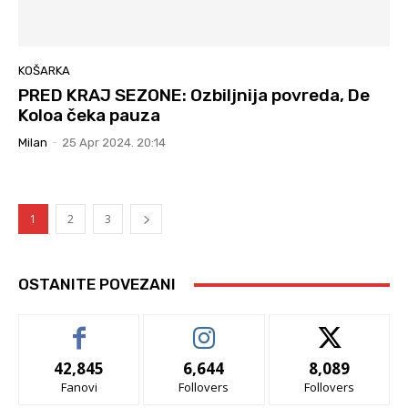
KOŠARKA
PRED KRAJ SEZONE: Ozbiljnija povreda, De
Koloa čeka pauza
Milan
-
25 Apr 2024. 20:14
1
2
3
OSTANITE POVEZANI
42,845
6,644
8,089
Fanovi
Follovers
Follovers