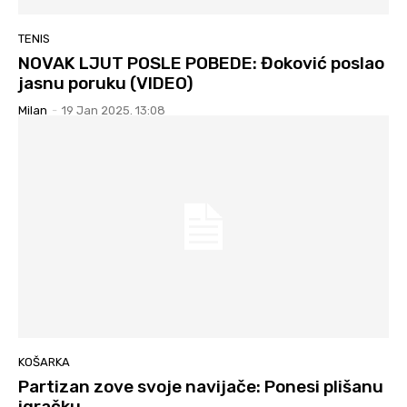
TENIS
NOVAK LJUT POSLE POBEDE: Đoković poslao
jasnu poruku (VIDEO)
Milan
-
19 Jan 2025. 13:08
KOŠARKA
Partizan zove svoje navijače: Ponesi plišanu
igračku