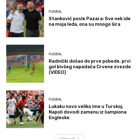
FUDBAL
Stanković posle Pazara: Sve nek ide
na moja leđa, ona su mnogo šira
FUDBAL
Radnički došao do prve pobede, prvi
gol bivšeg napadača Crvene zvezde
(VIDEO)
FUDBAL
Lukaku novo veliko ime u Turskoj,
Napoli dovodi zamenu iz šampiona
Engleske
Učitaj još