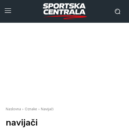
Naslovna
Oznake
Navijači
navijači