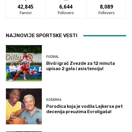
42,845
6,644
8,089
Fanovi
Follovers
Follovers
NAJNOVIJE SPORTSKE VESTI
FUDBAL
Bivši igrač Zvezde za 12 minuta
upisao 2 gola i asistenciju!
KOŠARKA
Porodica koja je vodila Lejkerse pet
decenija preuzima Evroligaša!