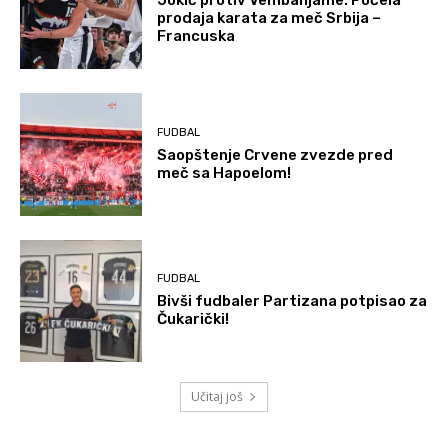
prodaja karata za meč Srbija –
Francuska
FUDBAL
Saopštenje Crvene zvezde pred
meč sa Hapoelom!
FUDBAL
Bivši fudbaler Partizana potpisao za
Čukarički!
Učitaj još