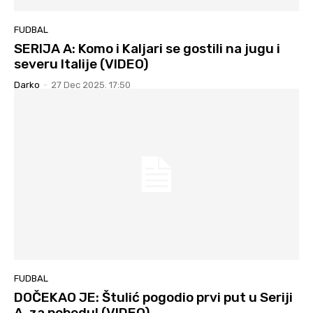
FUDBAL
SERIJA A: Komo i Kaljari se gostili na jugu i
severu Italije (VIDEO)
Darko
-
27 Dec 2025. 17:50
FUDBAL
DOČEKAO JE: Štulić pogodio prvi put u Seriji
A, za pobedu! (VIDEO)