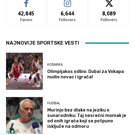
42,845
6,644
8,089
Fanovi
Follovers
Follovers
NAJNOVIJE SPORTSKE VESTI
KOŠARKA
Olimpijakos odbio: Dubai za Vokapa
nudio novac i igrača!
FUDBAL
Murinjo bez dlake na jeziku o
sunarodniku: Taj nesrećni momak je
od onih igrača koji se potpuno
isključe na odmoru