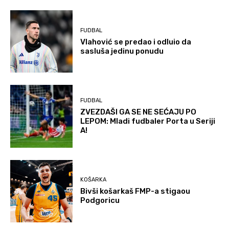
FUDBAL
Vlahović se predao i odluio da
sasluša jedinu ponudu
FUDBAL
ZVEZDAŠI GA SE NE SEĆAJU PO
LEPOM: Mladi fudbaler Porta u Seriji
A!
KOŠARKA
Bivši košarkaš FMP-a stigaou
Podgoricu