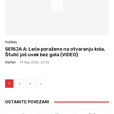
FUDBAL
SERIJA A: Leće poraženo na otvaranju kola,
Štulić još uvek bez gola (VIDEO)
Stefan
-
19 Sep 2025. 23:30
1
2
3
OSTANITE POVEZANI