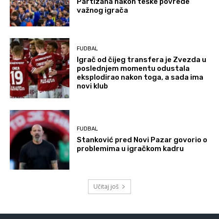
Partizana nakon teške povrede
važnog igrača
FUDBAL
Igrač od čijeg transfera je Zvezda u
poslednjem momentu odustala
eksplodirao nakon toga, a sada ima
novi klub
FUDBAL
Stanković pred Novi Pazar govorio o
problemima u igračkom kadru
Učitaj još