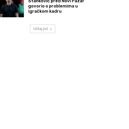
Stanković pred Novi Pazar
govorio o problemima u
igračkom kadru
Učitaj još