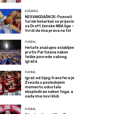
KOŠARKA
NESVAKIDAŠNJE: Poznati
turski košarkaš se prijavio
za Draft ženske NBA lige –
tvrdi da ima prava na to!
FUDBAL
Hetafe značajno oslabljen
protiv Partizana nakon
teške povrede važnog
igrača
FUDBAL
Igrač od čijeg transfera je
Zvezda u poslednjem
momentu odustala
eksplodirao nakon toga, a
sada ima novi klub
FUDBAL