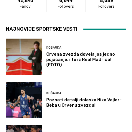
42,845
6,644
8,089
Fanovi
Follovers
Follovers
NAJNOVIJE SPORTSKE VESTI
KOŠARKA
Crvena zvezda dovela jos jedno
pojačanje, i to iz Real Madrida!
(FOTO)
KOŠARKA
Poznati detalji dolaska Nika Vajler-
Beba u Crvenu zvezdu!