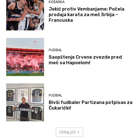
KOŠARKA
Jokić protiv Vembanjame: Počela
prodaja karata za meč Srbija –
Francuska
FUDBAL
Saopštenje Crvene zvezde pred
meč sa Hapoelom!
FUDBAL
Bivši fudbaler Partizana potpisao za
Čukarički!
Učitaj još