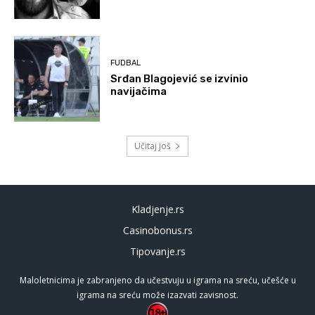
FUDBAL
Srđan Blagojević se izvinio
navijačima
Učitaj još
Kladjenje.rs
Casinobonus.rs
Tipovanje.rs
Maloletnicima je zabranjeno da učestvuju u igrama na sreću, učešće u
igrama na sreću može izazvati zavisnost.