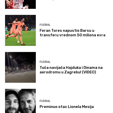
FUDBAL
Feran Tores napustio Barsu u
transferu vrednom 50 miliona evra
FUDBAL
Tuča navijača Hajduka i Dinama na
aerodromu u Zagrebu! (VIDEO)
FUDBAL
Preminuo otac Lionela Mesija