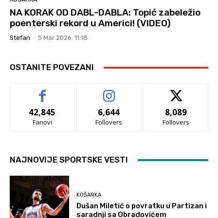
NA KORAK OD DABL-DABLA: Topić zabeležio
poenterski rekord u Americi! (VIDEO)
Stefan
-
5 Mar 2026. 11:18
OSTANITE POVEZANI
42,845
6,644
8,089
Fanovi
Follovers
Follovers
NAJNOVIJE SPORTSKE VESTI
KOŠARKA
Dušan Miletić o povratku u Partizan i
saradnji sa Obradovićem