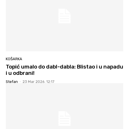
KOŠARKA
Topić umalo do dabl-dabla: Blistao i u napadu
i u odbrani!
Stefan
-
23 Mar 2026. 12:17