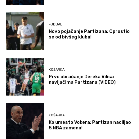
FUDBAL
Novo pojačanje Partizana: Oprostio
se od bivšeg kluba!
KOŠARKA
Prvo obraćanje Dereka Vilisa
navijačima Partizana (VIDEO)
KOŠARKA
Ko umesto Vokera: Partizan naciljao
5 NBA zamena!