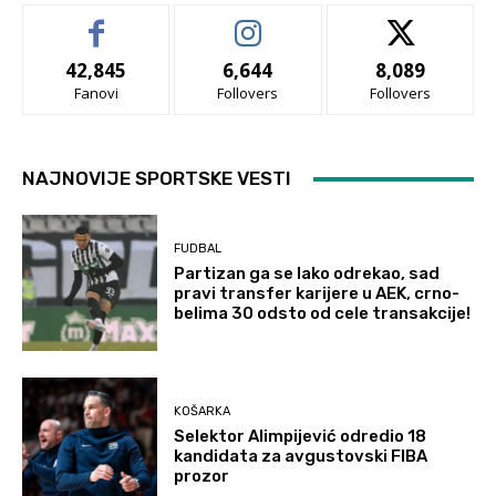
42,845
6,644
8,089
Fanovi
Follovers
Follovers
NAJNOVIJE SPORTSKE VESTI
FUDBAL
Partizan ga se lako odrekao, sad
pravi transfer karijere u AEK, crno-
belima 30 odsto od cele transakcije!
KOŠARKA
Selektor Alimpijević odredio 18
kandidata za avgustovski FIBA
prozor