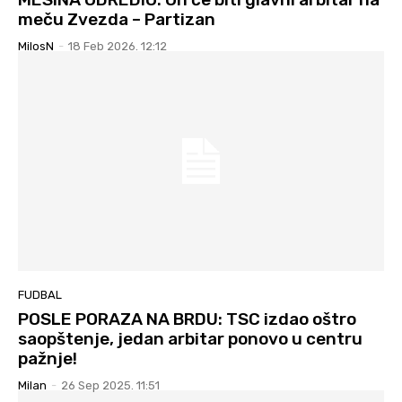
meču Zvezda – Partizan
MilosN
-
18 Feb 2026. 12:12
FUDBAL
POSLE PORAZA NA BRDU: TSC izdao oštro
saopštenje, jedan arbitar ponovo u centru
pažnje!
Milan
-
26 Sep 2025. 11:51