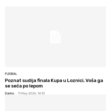
FUDBAL
Poznat sudija finala Kupa u Loznici, Voša ga
se seća po lepom
Darko
-
11 May 2026. 14:10