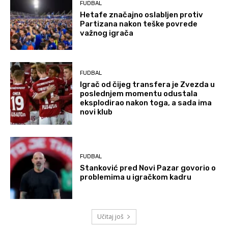
FUDBAL
Hetafe značajno oslabljen protiv
Partizana nakon teške povrede
važnog igrača
FUDBAL
Igrač od čijeg transfera je Zvezda u
poslednjem momentu odustala
eksplodirao nakon toga, a sada ima
novi klub
FUDBAL
Stanković pred Novi Pazar govorio o
problemima u igračkom kadru
Učitaj još