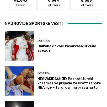
42,845
6,644
8,089
Fanovi
Follovers
Follovers
NAJNOVIJE SPORTSKE VESTI
KOŠARKA
Unikaha dovodi košarkaša Crvene
zvezde!
KOŠARKA
NESVAKIDAŠNJE: Poznati turski
košarkaš se prijavio za Draft ženske
NBA lige – tvrdi da ima prava na to!