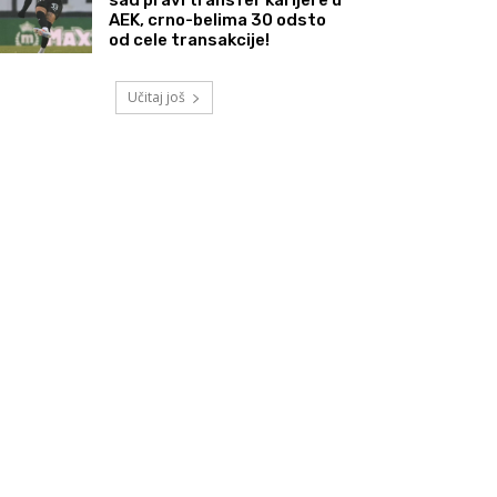
AEK, crno-belima 30 odsto
od cele transakcije!
Učitaj još