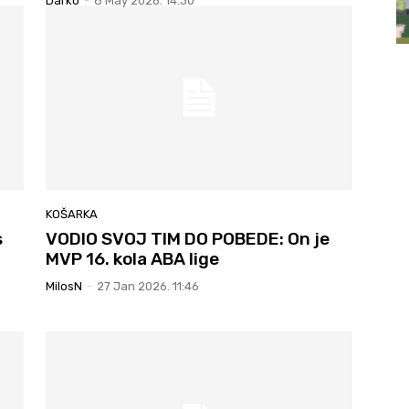
Darko
-
8 May 2026. 14:30
KOŠARKA
s
VODIO SVOJ TIM DO POBEDE: On je
MVP 16. kola ABA lige
MilosN
-
27 Jan 2026. 11:46