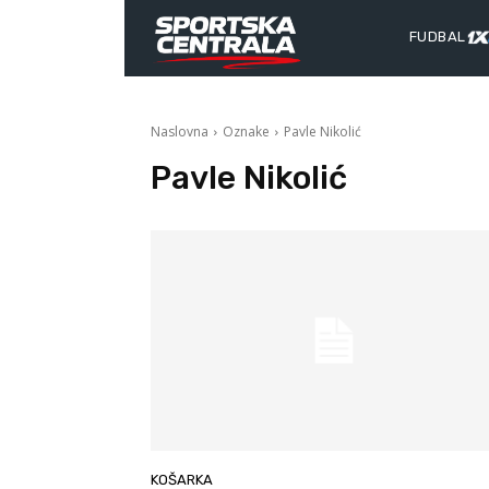
FUDBAL
Naslovna
Oznake
Pavle Nikolić
Pavle Nikolić
KOŠARKA