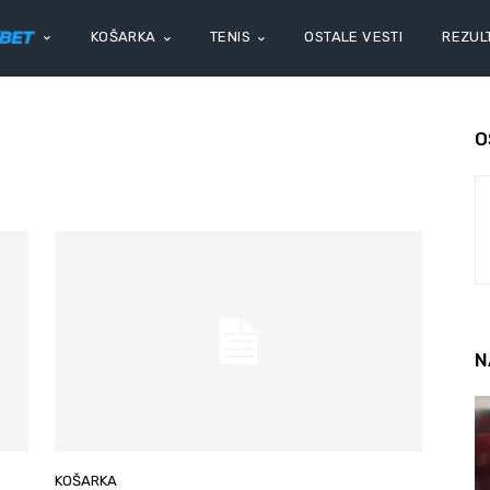
KOŠARKA
TENIS
OSTALE VESTI
REZULT
O
N
KOŠARKA