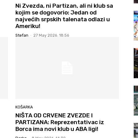
Ni Zvezda, ni Partizan, ali ni klub sa
kojim se dogovorio: Jedan od
najvećih srpskih talenata odlazi u
Ameriku!
Stefan
-
27 May 2026. 18:56
KOŠARKA
NIŠTA OD CRVENE ZVEZDE I
PARTIZANA: Reprezentativac iz
Borca ima novi klub u ABA ligi!