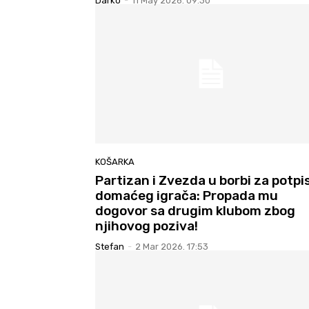
Darko
-
11 May 2026. 09:30
KOŠARKA
Partizan i Zvezda u borbi za potpi
domaćeg igrača: Propada mu
dogovor sa drugim klubom zbog
njihovog poziva!
Stefan
-
2 Mar 2026. 17:53