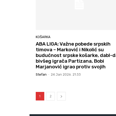
KOŠARKA
ABA LIGA: Važne pobede srpskih
timova – Marković i Nikolić su
budućnost srpske košarke, dabl-d
bivšeg igrača Partizana, Bobi
Marjanović igrao protiv svojih
Stefan
-
24 Jan 2026. 21:33
1
2