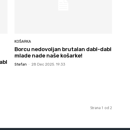
KOŠARKA
Borcu nedovoljan brutalan dabl-dabl
mlade nade naše košarke!
abl
Stefan
-
28 Dec 2025. 19:33
Strana 1 od 2