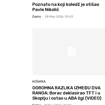
Poznato na koji koledž je otišao
Pavle Nikolić
Darko
-
28 May 2026. 09:02
KOŠARKA
OGROMNA RAZLIKA IZMEĐU DVA
RANGA: Borac deklasirao TFT i u
Skoplju i ostao u ABA ligi (VIDEO)