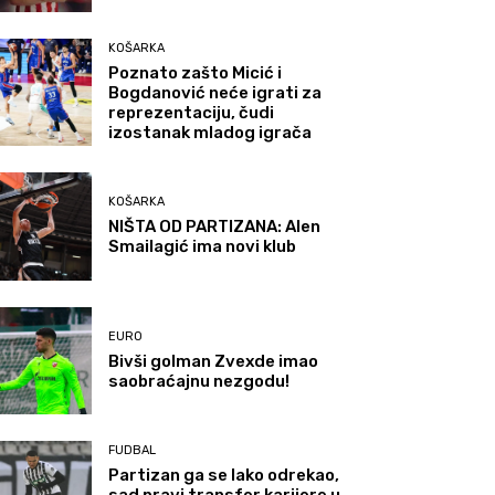
KOŠARKA
Poznato zašto Micić i
Bogdanović neće igrati za
reprezentaciju, čudi
izostanak mladog igrača
KOŠARKA
NIŠTA OD PARTIZANA: Alen
Smailagić ima novi klub
EURO
Bivši golman Zvexde imao
saobraćajnu nezgodu!
FUDBAL
Partizan ga se lako odrekao,
sad pravi transfer karijere u