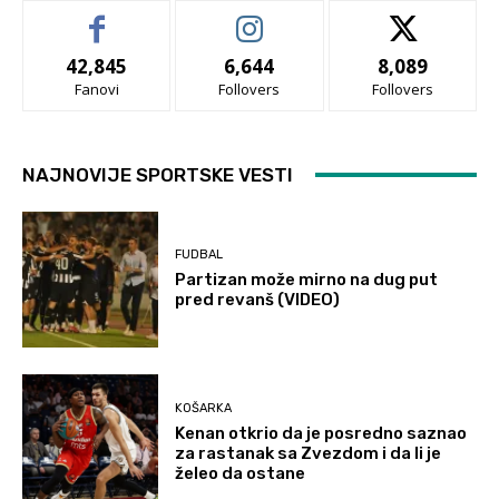
42,845
6,644
8,089
Fanovi
Follovers
Follovers
NAJNOVIJE SPORTSKE VESTI
FUDBAL
Partizan može mirno na dug put
pred revanš (VIDEO)
KOŠARKA
Kenan otkrio da je posredno saznao
za rastanak sa Zvezdom i da li je
želeo da ostane