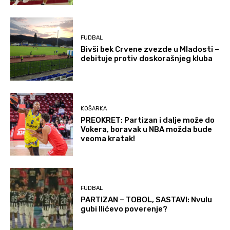
FUDBAL
Bivši bek Crvene zvezde u Mladosti –
debituje protiv doskorašnjeg kluba
KOŠARKA
PREOKRET: Partizan i dalje može do
Vokera, boravak u NBA možda bude
veoma kratak!
FUDBAL
PARTIZAN – TOBOL, SASTAVI: Nvulu
gubi Ilićevo poverenje?