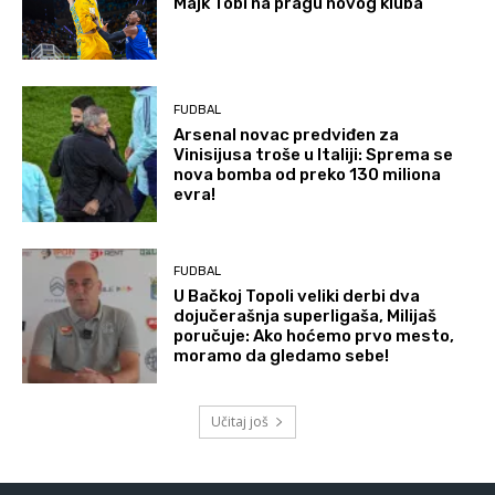
Majk Tobi na pragu novog kluba
FUDBAL
Arsenal novac predviđen za
Vinisijusa troše u Italiji: Sprema se
nova bomba od preko 130 miliona
evra!
FUDBAL
U Bačkoj Topoli veliki derbi dva
dojučerašnja superligaša, Milijaš
poručuje: Ako hoćemo prvo mesto,
moramo da gledamo sebe!
Učitaj još