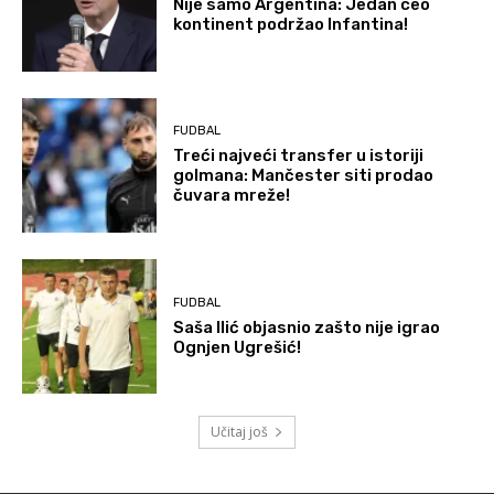
Nije samo Argentina: Jedan ceo
kontinent podržao Infantina!
FUDBAL
Treći najveći transfer u istoriji
golmana: Mančester siti prodao
čuvara mreže!
FUDBAL
Saša Ilić objasnio zašto nije igrao
Ognjen Ugrešić!
Učitaj još