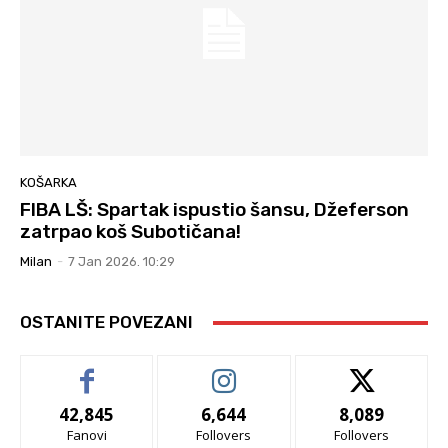
KOŠARKA
FIBA LŠ: Spartak ispustio šansu, Džeferson
zatrpao koš Subotičana!
Milan
-
7 Jan 2026. 10:29
OSTANITE POVEZANI
42,845
6,644
8,089
Fanovi
Follovers
Follovers