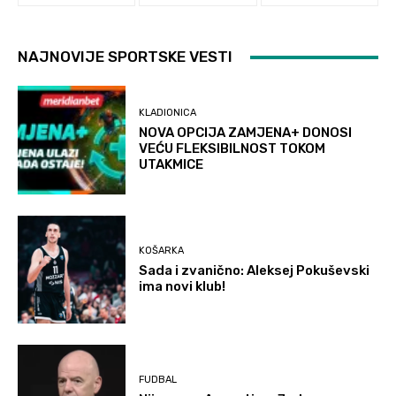
NAJNOVIJE SPORTSKE VESTI
KLADIONICA
NOVA OPCIJA ZAMJENA+ DONOSI
VEĆU FLEKSIBILNOST TOKOM
UTAKMICE
KOŠARKA
Sada i zvanično: Aleksej Pokuševski
ima novi klub!
FUDBAL