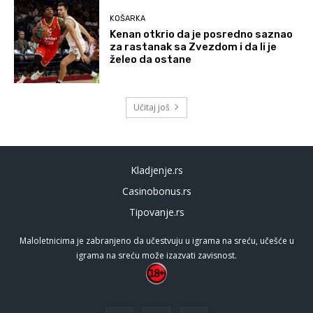
KOŠARKA
Kenan otkrio da je posredno saznao
za rastanak sa Zvezdom i da li je
želeo da ostane
Učitaj još
Kladjenje.rs
Casinobonus.rs
Tipovanje.rs
Maloletnicima je zabranjeno da učestvuju u igrama na sreću, učešće u
igrama na sreću može izazvati zavisnost.