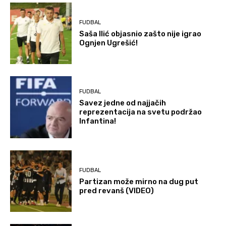
FUDBAL
Saša Ilić objasnio zašto nije igrao
Ognjen Ugrešić!
FUDBAL
Savez jedne od najjačih
reprezentacija na svetu podržao
Infantina!
FUDBAL
Partizan može mirno na dug put
pred revanš (VIDEO)