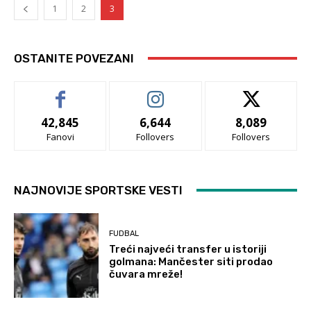
1
2
3
OSTANITE POVEZANI
42,845
6,644
8,089
Fanovi
Follovers
Follovers
NAJNOVIJE SPORTSKE VESTI
FUDBAL
Treći najveći transfer u istoriji
golmana: Mančester siti prodao
čuvara mreže!