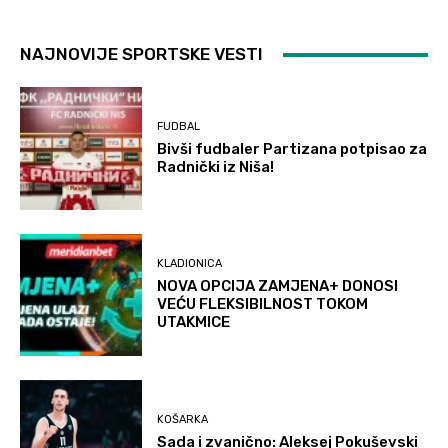
NAJNOVIJE SPORTSKE VESTI
FUDBAL
Bivši fudbaler Partizana potpisao za
Radnički iz Niša!
KLADIONICA
NOVA OPCIJA ZAMJENA+ DONOSI
VEĆU FLEKSIBILNOST TOKOM
UTAKMICE
KOŠARKA
Sada i zvanično: Aleksej Pokuševski