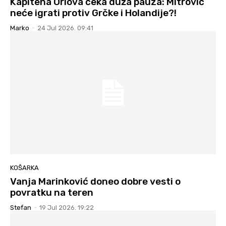
Kapitena Orlova čeka duža pauza: Mitrović
neće igrati protiv Grčke i Holandije?!
Marko
-
24 Jul 2026. 09:41
KOŠARKA
Vanja Marinković doneo dobre vesti o
povratku na teren
Stefan
-
19 Jul 2026. 19:22