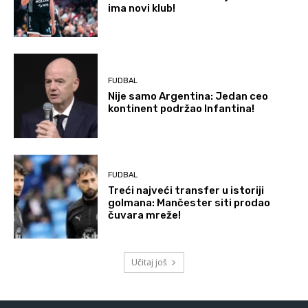
ima novi klub!
FUDBAL
Nije samo Argentina: Jedan ceo
kontinent podržao Infantina!
FUDBAL
Treći najveći transfer u istoriji
golmana: Mančester siti prodao
čuvara mreže!
Učitaj još