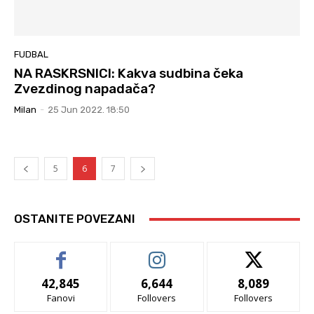
FUDBAL
NA RASKRSNICI: Kakva sudbina čeka
Zvezdinog napadača?
Milan
-
25 Jun 2022. 18:50
5
6
7
OSTANITE POVEZANI
42,845
6,644
8,089
Fanovi
Follovers
Follovers