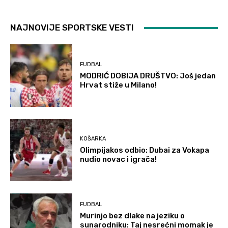
NAJNOVIJE SPORTSKE VESTI
FUDBAL
MODRIĆ DOBIJA DRUŠTVO: Još jedan
Hrvat stiže u Milano!
KOŠARKA
Olimpijakos odbio: Dubai za Vokapa
nudio novac i igrača!
FUDBAL
Murinjo bez dlake na jeziku o
sunarodniku: Taj nesrećni momak je