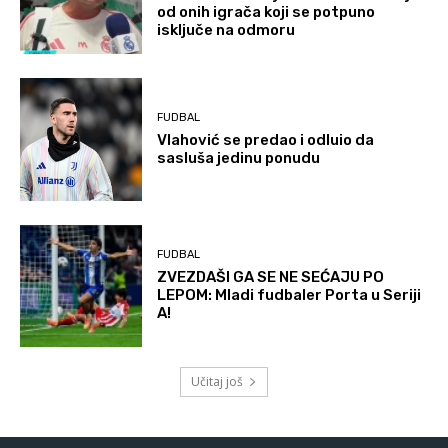
od onih igrača koji se potpuno
isključe na odmoru
FUDBAL
Vlahović se predao i odluio da
sasluša jedinu ponudu
FUDBAL
ZVEZDAŠI GA SE NE SEĆAJU PO
LEPOM: Mladi fudbaler Porta u Seriji
A!
Učitaj još