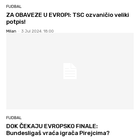
FUDBAL
ZA OBAVEZE U EVROPI: TSC ozvaničio veliki
potpis!
Milan
-
3 Jul 2024. 18:00
FUDBAL
DOK ČEKAJU EVROPSKO FINALE:
Bundesligaš vraća igrača Pirejcima?