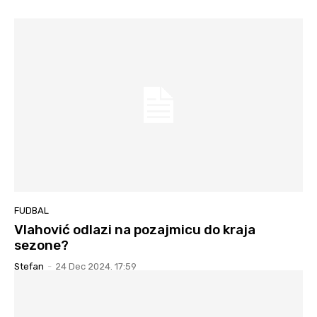
FUDBAL
Vlahović odlazi na pozajmicu do kraja
sezone?
Stefan
-
24 Dec 2024. 17:59