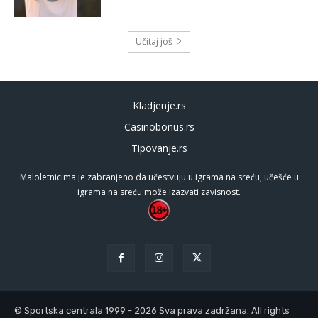
Učitaj još
Kladjenje.rs
Casinobonus.rs
Tipovanje.rs
Maloletnicima je zabranjeno da učestvuju u igrama na sreću, učešće u
igrama na sreću može izazvati zavisnost.
© Sportska centrala 1999 - 2026 Sva prava zadržana. All rights