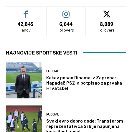
42,845
6,644
8,089
Fanovi
Follovers
Follovers
NAJNOVIJE SPORTSKE VESTI
FUDBAL
Kakav posao Dinama iz Zagreba:
Napadač PSŽ-a potpisao za prvaka
Hrvatske!
FUDBAL
Svaki evro dobro dođe: Transferom
reprezentativca Srbije napunjena
kasa Partizana!