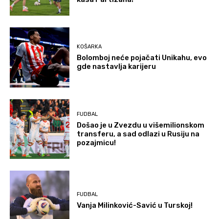
KOŠARKA
Bolomboj neće pojačati Unikahu, evo
gde nastavlja karijeru
FUDBAL
Došao je u Zvezdu u višemilionskom
transferu, a sad odlazi u Rusiju na
pozajmicu!
FUDBAL
Vanja Milinković-Savić u Turskoj!