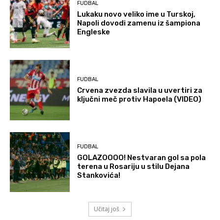
FUDBAL
Lukaku novo veliko ime u Turskoj,
Napoli dovodi zamenu iz šampiona
Engleske
FUDBAL
Crvena zvezda slavila u uvertiri za
ključni meč protiv Hapoela (VIDEO)
FUDBAL
GOLAZOOOO! Nestvaran gol sa pola
terena u Rosariju u stilu Dejana
Stankovića!
Učitaj još