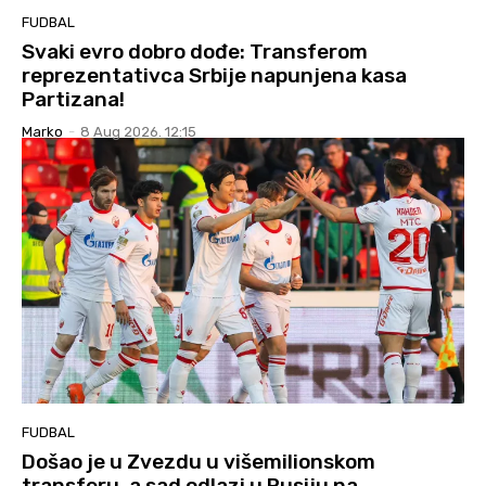
FUDBAL
Svaki evro dobro dođe: Transferom
reprezentativca Srbije napunjena kasa
Partizana!
Marko
-
8 Aug 2026. 12:15
FUDBAL
Došao je u Zvezdu u višemilionskom
transferu, a sad odlazi u Rusiju na