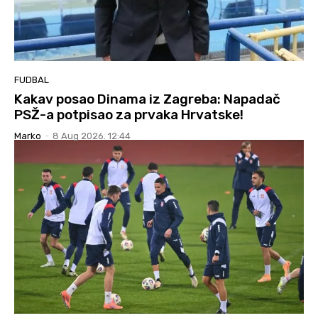
FUDBAL
Kakav posao Dinama iz Zagreba: Napadač
PSŽ-a potpisao za prvaka Hrvatske!
Marko
-
8 Aug 2026. 12:44