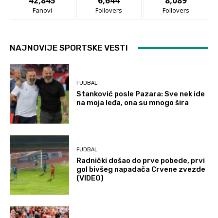
42,845
6,644
8,089
Fanovi
Follovers
Follovers
NAJNOVIJE SPORTSKE VESTI
FUDBAL
Stanković posle Pazara: Sve nek ide
na moja leđa, ona su mnogo šira
FUDBAL
Radnički došao do prve pobede, prvi
gol bivšeg napadača Crvene zvezde
(VIDEO)