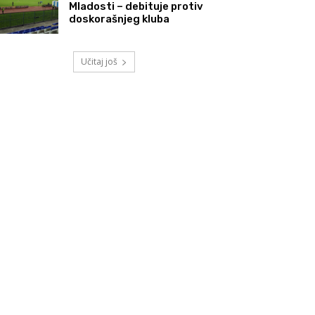
Mladosti – debituje protiv
doskorašnjeg kluba
Učitaj još