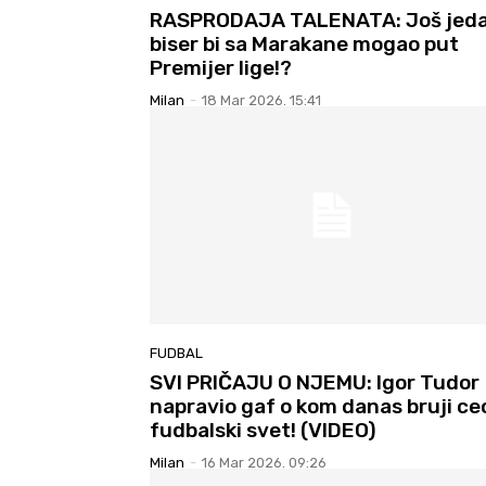
RASPRODAJA TALENATA: Još jed
biser bi sa Marakane mogao put
Premijer lige!?
Milan
-
18 Mar 2026. 15:41
FUDBAL
SVI PRIČAJU O NJEMU: Igor Tudor
napravio gaf o kom danas bruji ce
fudbalski svet! (VIDEO)
Milan
-
16 Mar 2026. 09:26