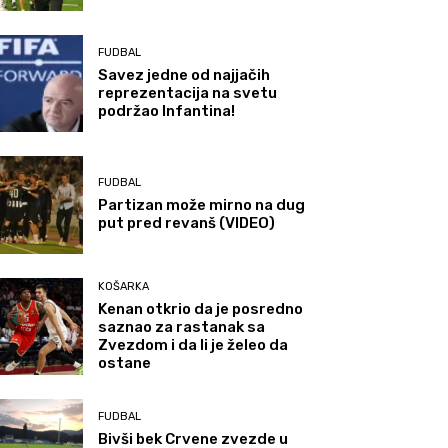
FUDBAL
Savez jedne od najjačih
reprezentacija na svetu
podržao Infantina!
FUDBAL
Partizan može mirno na dug
put pred revanš (VIDEO)
KOŠARKA
Kenan otkrio da je posredno
saznao za rastanak sa
Zvezdom i da li je želeo da
ostane
FUDBAL
Bivši bek Crvene zvezde u