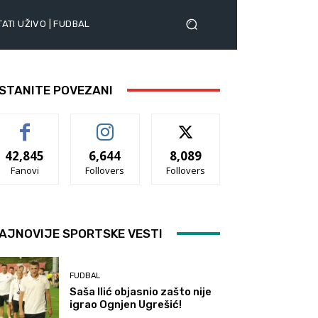
ATI UŽIVO | FUDBAL
STANITE POVEZANI
42,845
6,644
8,089
Fanovi
Follovers
Follovers
AJNOVIJE SPORTSKE VESTI
FUDBAL
Saša Ilić objasnio zašto nije
igrao Ognjen Ugrešić!