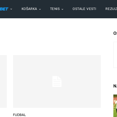
KOŠARKA
TENIS
OSTALE VESTI
REZULT
O
N
FUDBAL