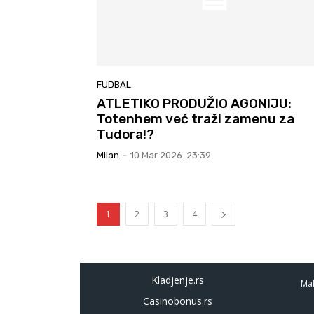
FUDBAL
ATLETIKO PRODUŽIO AGONIJU:
Totenhem već traži zamenu za
Tudora!?
Milan
-
10 Mar 2026. 23:39
1
2
3
4
Kladjenje.rs
Mal
Casinobonus.rs