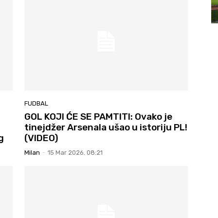
FUDBAL
GOL KOJI ĆE SE PAMTITI: Ovako je
tinejdžer Arsenala ušao u istoriju PL!
g
(VIDEO)
Milan
-
15 Mar 2026. 08:21