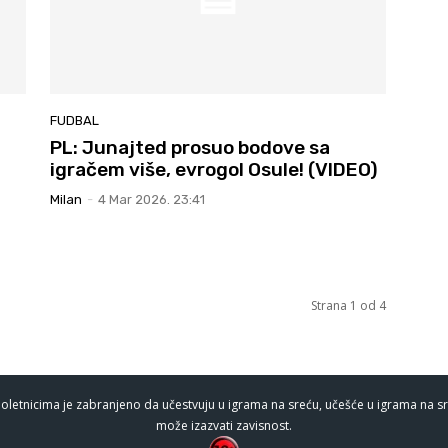
FUDBAL
PL: Junajted prosuo bodove sa
igračem više, evrogol Osule! (VIDEO)
Milan
-
4 Mar 2026. 23:41
Strana 1 od 4
oletnicima je zabranjeno da učestvuju u igrama na sreću, učešće u igrama na sr
može izazvati zavisnost.