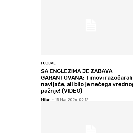
FUDBAL
SA ENGLEZIMA JE ZABAVA
GARANTOVANA: Timovi razočarali
navijače, ali bilo je nečega vredno
pažnje! (VIDEO)
Milan
-
15 Mar 2026. 09:12