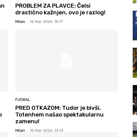
an
PROBLEM ZA PLAVCE: Čelsi
drastično kažnjen, ovo je razlog!
Milan
-
16 Mar 2026. 15:17
FUDBAL
PRED OTKAZOM: Tudor je bivši,
o
Totenhem našao spektakularnu
zamenu!
Milan
-
15 Mar 2026. 13:13