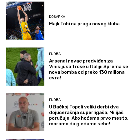
KOŠARKA
Majk Tobi na pragu novog kluba
FUDBAL
Arsenal novac predviđen za
Vinisijusa troše u Italiji: Sprema se
nova bomba od preko 130 miliona
evra!
FUDBAL
U Bačkoj Topoli veliki derbi dva
dojučerašnja superligaša, Milijaš
poručuje: Ako hoćemo prvo mesto,
moramo da gledamo sebe!