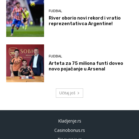
FUDBAL
River oborio novi rekord i vratio
reprezentativca Argentine!
FUDBAL
Arteta za 75 miliona funti doveo
novo pojačanje u Arsenal
Učitaj još
Kladjenje.rs
Casinobonus.rs