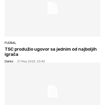
FUDBAL
TSC produžio ugovor sa jednim od najboljih
igrača
Darko
-
27 May 2025. 23:40