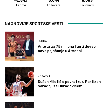
42,845
6,644
8,089
Fanovi
Follovers
Follovers
NAJNOVIJE SPORTSKE VESTI
FUDBAL
Arteta za 75 miliona funti doveo
novo pojačanje u Arsenal
KOŠARKA
Dušan Miletić o povratku u Partizan i
saradnji sa Obradovićem