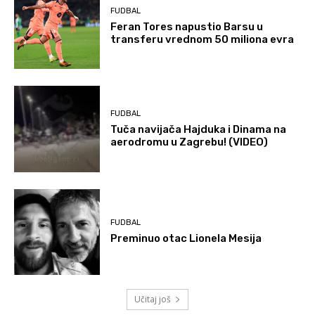
FUDBAL
Feran Tores napustio Barsu u
transferu vrednom 50 miliona evra
FUDBAL
Tuča navijača Hajduka i Dinama na
aerodromu u Zagrebu! (VIDEO)
FUDBAL
Preminuo otac Lionela Mesija
Učitaj još