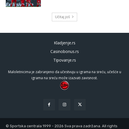
Učitaj još
Kladjenje.rs
Casinobonus.rs
Tipovanje.rs
Maloletnicima je zabranjeno da učestvuju u igrama na sreću, učešće u
igrama na sreću može izazvati zavisnost.
© Sportska centrala 1999 - 2026 Sva prava zadržana. All rights