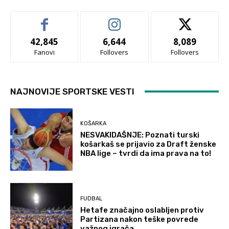
42,845
6,644
8,089
Fanovi
Follovers
Follovers
NAJNOVIJE SPORTSKE VESTI
KOŠARKA
NESVAKIDAŠNJE: Poznati turski
košarkaš se prijavio za Draft ženske
NBA lige – tvrdi da ima prava na to!
FUDBAL
Hetafe značajno oslabljen protiv
Partizana nakon teške povrede
važnog igrača