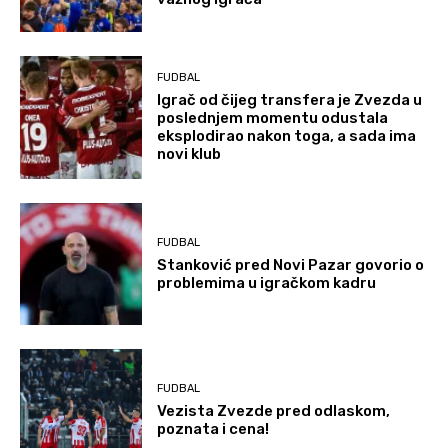
FUDBAL
Igrač od čijeg transfera je Zvezda u
poslednjem momentu odustala
eksplodirao nakon toga, a sada ima
novi klub
FUDBAL
Stanković pred Novi Pazar govorio o
problemima u igračkom kadru
FUDBAL
Vezista Zvezde pred odlaskom,
poznata i cena!