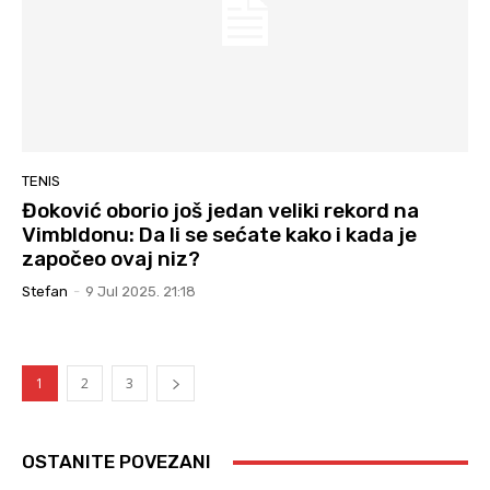
TENIS
Đoković oborio još jedan veliki rekord na
Vimbldonu: Da li se sećate kako i kada je
započeo ovaj niz?
Stefan
-
9 Jul 2025. 21:18
1
2
3
OSTANITE POVEZANI