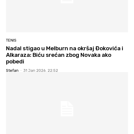
TENIS
Nadal stigao u Melburn na okršaj Đokovića i
Alkaraza: Biću srećan zbog Novaka ako
pobedi
Stefan
-
31 Jan 2026. 22:52