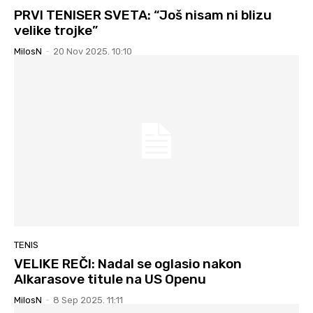
PRVI TENISER SVETA: “Još nisam ni blizu
velike trojke”
MilosN
-
20 Nov 2025. 10:10
TENIS
VELIKE REČI: Nadal se oglasio nakon
Alkarasove titule na US Openu
MilosN
-
8 Sep 2025. 11:11