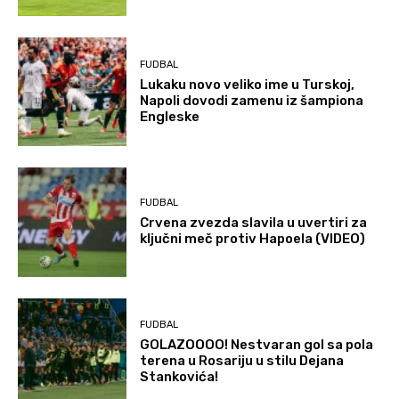
FUDBAL
Lukaku novo veliko ime u Turskoj,
Napoli dovodi zamenu iz šampiona
Engleske
FUDBAL
Crvena zvezda slavila u uvertiri za
ključni meč protiv Hapoela (VIDEO)
FUDBAL
GOLAZOOOO! Nestvaran gol sa pola
terena u Rosariju u stilu Dejana
Stankovića!