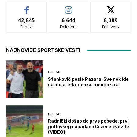
42,845
6,644
8,089
Fanovi
Follovers
Follovers
NAJNOVIJE SPORTSKE VESTI
FUDBAL
Stanković posle Pazara: Sve nek ide
na moja leđa, ona su mnogo šira
FUDBAL
Radnički došao do prve pobede, prvi
gol bivšeg napadača Crvene zvezde
(VIDEO)