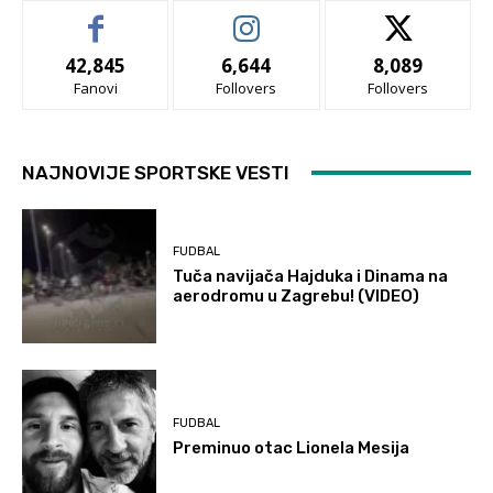
42,845
6,644
8,089
Fanovi
Follovers
Follovers
NAJNOVIJE SPORTSKE VESTI
FUDBAL
Tuča navijača Hajduka i Dinama na
aerodromu u Zagrebu! (VIDEO)
FUDBAL
Preminuo otac Lionela Mesija