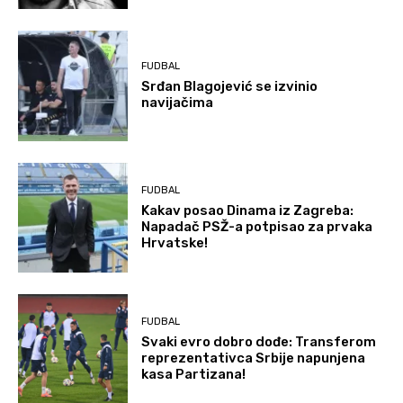
FUDBAL
Srđan Blagojević se izvinio
navijačima
FUDBAL
Kakav posao Dinama iz Zagreba:
Napadač PSŽ-a potpisao za prvaka
Hrvatske!
FUDBAL
Svaki evro dobro dođe: Transferom
reprezentativca Srbije napunjena
kasa Partizana!