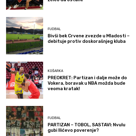
FUDBAL
Bivši bek Crvene zvezde u Mladosti –
debituje protiv doskorašnjeg kluba
KOŠARKA
PREOKRET: Partizan i dalje može do
Vokera, boravak u NBA možda bude
veoma kratak!
FUDBAL
PARTIZAN – TOBOL, SASTAVI: Nvulu
gubi Ilićevo poverenje?