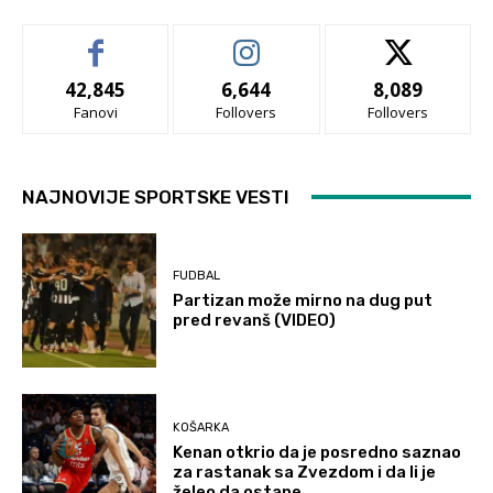
42,845
6,644
8,089
Fanovi
Follovers
Follovers
NAJNOVIJE SPORTSKE VESTI
FUDBAL
Partizan može mirno na dug put
pred revanš (VIDEO)
KOŠARKA
Kenan otkrio da je posredno saznao
za rastanak sa Zvezdom i da li je
želeo da ostane