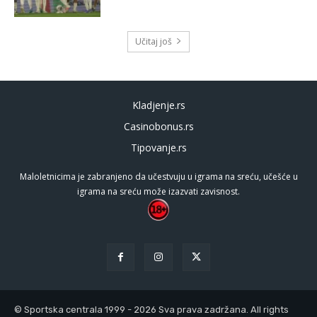
Učitaj još
Kladjenje.rs
Casinobonus.rs
Tipovanje.rs
Maloletnicima je zabranjeno da učestvuju u igrama na sreću, učešće u
igrama na sreću može izazvati zavisnost.
© Sportska centrala 1999 - 2026 Sva prava zadržana. All rights