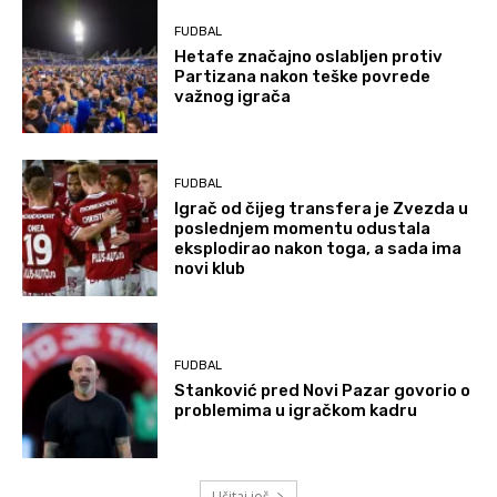
FUDBAL
Hetafe značajno oslabljen protiv
Partizana nakon teške povrede
važnog igrača
FUDBAL
Igrač od čijeg transfera je Zvezda u
poslednjem momentu odustala
eksplodirao nakon toga, a sada ima
novi klub
FUDBAL
Stanković pred Novi Pazar govorio o
problemima u igračkom kadru
Učitaj još