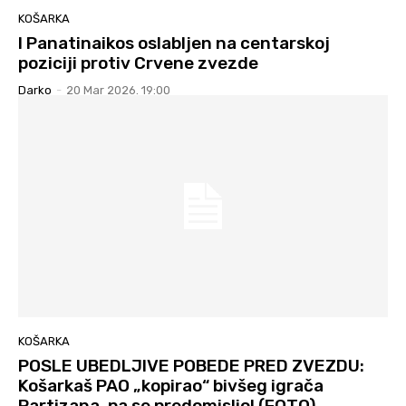
KOŠARKA
I Panatinaikos oslabljen na centarskoj
poziciji protiv Crvene zvezde
Darko
-
20 Mar 2026. 19:00
KOŠARKA
POSLE UBEDLJIVE POBEDE PRED ZVEZDU:
Košarkaš PAO „kopirao“ bivšeg igrača
Partizana, pa se predomislio! (FOTO)