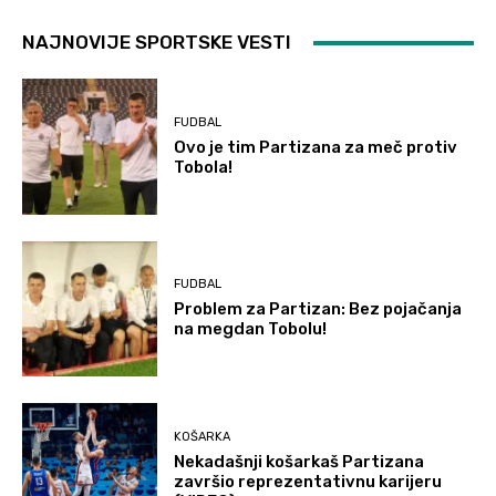
NAJNOVIJE SPORTSKE VESTI
FUDBAL
Ovo je tim Partizana za meč protiv
Tobola!
FUDBAL
Problem za Partizan: Bez pojačanja
na megdan Tobolu!
KOŠARKA
Nekadašnji košarkaš Partizana
završio reprezentativnu karijeru