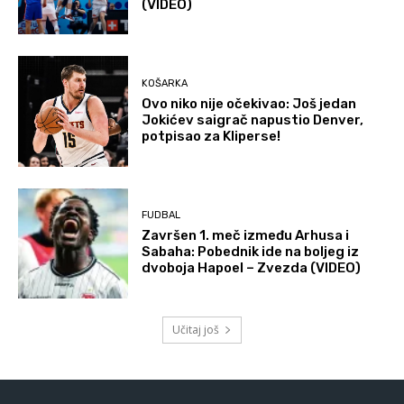
(VIDEO)
KOŠARKA
Ovo niko nije očekivao: Još jedan
Jokićev saigrač napustio Denver,
potpisao za Kliperse!
FUDBAL
Završen 1. meč između Arhusa i
Sabaha: Pobednik ide na boljeg iz
dvoboja Hapoel – Zvezda (VIDEO)
Učitaj još