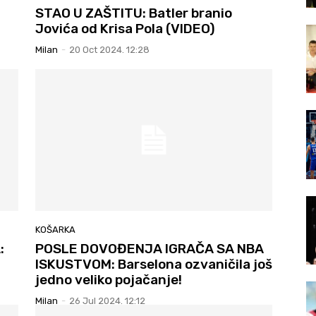
STAO U ZAŠTITU: Batler branio
Jovića od Krisa Pola (VIDEO)
Milan
-
20 Oct 2024. 12:28
KOŠARKA
:
POSLE DOVOĐENJA IGRAČA SA NBA
ISKUSTVOM: Barselona ozvaničila još
jedno veliko pojačanje!
Milan
-
26 Jul 2024. 12:12