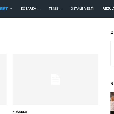
KOŠARKA
TENIS
OSTALE VESTI
REZULT
O
N
KOŠARKA