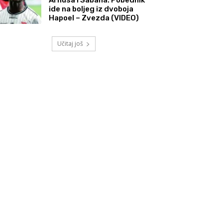
ide na boljeg iz dvoboja
Hapoel – Zvezda (VIDEO)
Učitaj još