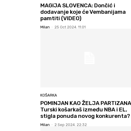
MAGIJA SLOVENCA: Dončić i
dodavanje koje će Vembanijama
pamtiti (VIDEO)
Milan
-
25 Oct 2024. 11:01
KOŠARKA
POMINJAN KAO ŽELJA PARTIZANA
Turski košarkaš između NBA i EL,
stigla ponuda novog konkurenta?
Milan
-
2 Sep 2024. 22:32