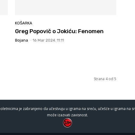
KOŠARKA
Greg Popovič o Jokiću: Fenomen
Bojana
-
16 Mar 2024. 11:11
Strana 4 od 5
oletnicima je zabranjeno da učestvuju u igrama na sreću, učešće u igrama na sr
može izazvati zavisnost.