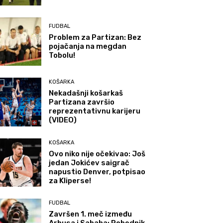
FUDBAL
Problem za Partizan: Bez
pojačanja na megdan
Tobolu!
KOŠARKA
Nekadašnji košarkaš
Partizana završio
reprezentativnu karijeru
(VIDEO)
KOŠARKA
Ovo niko nije očekivao: Još
jedan Jokićev saigrač
napustio Denver, potpisao
za Kliperse!
FUDBAL
Završen 1. meč između
Arhusa i Sabaha: Pobednik