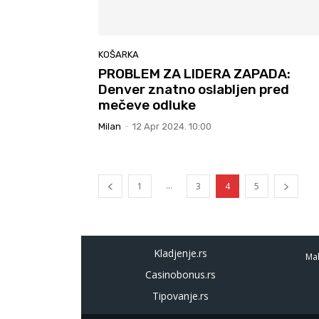
KOŠARKA
PROBLEM ZA LIDERA ZAPADA:
Denver znatno oslabljen pred
mečeve odluke
Milan
-
12 Apr 2024. 10:00
...
1
3
4
5
Kladjenje.rs
Mal
Casinobonus.rs
Tipovanje.rs