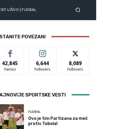
ATI UŽIVO | FUDBAL
STANITE POVEZANI
42,845
6,644
8,089
Fanovi
Follovers
Follovers
AJNOVIJE SPORTSKE VESTI
FUDBAL
Ovo je tim Partizana za meč
protiv Tobola!