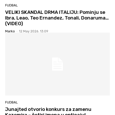
FUDBAL
VELIKI SKANDAL DRMA ITALIJU: Pominju se
Ibra, Leao, Teo Ernandez, Tonali, Donaruma…
(VIDEO)
Marko
-
12 May 2026. 13:09
FUDBAL
Junajted otvorio konkurs za zamenu
Kazemira – četiri imena u opticaju!