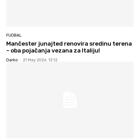
FUDBAL
Mančester junajted renovira sredinu terena
– oba pojačanja vezana za Italiju!
Darko
-
21 May 2026. 13:12