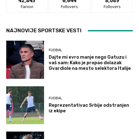
42,845
6,644
8,089
Fanovi
Follovers
Follovers
NAJNOVIJE SPORTSKE VESTI
FUDBAL
Dajte mi evro manje nego Gatuzu i
vaš sam: Kako je propao dolazak
Gvardiole na mesto selektora Italije
FUDBAL
Reprezentativac Srbije odstranjen
iz ekipe