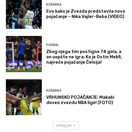
KOŠARKA
Evo kako je Zvezda predstavila novo
pojačanje – Nika Vajler-Beba (VIDEO)
FUDBAL
Zbog njega tim postigne 74 gola, a
on uopšte ne igra: Ko je Ostin Mekfi,
najveće pojačanje Čelsija!
KOŠARKA
VRHUNSKO POJAČANJE: Makabi
doveo zvezdu NBA lige! (FOTO)
Učitaj još