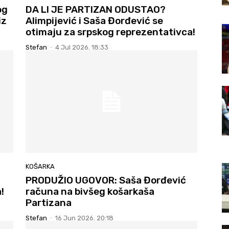
og
DA LI JE PARTIZAN ODUSTAO?
iz
Alimpijević i Saša Đorđević se
otimaju za srpskog reprezentativca!
Stefan
-
4 Jul 2026. 18:33
KOŠARKA
PRODUŽIO UGOVOR: Saša Đorđević
!
računa na bivšeg košarkaša
Partizana
Stefan
-
16 Jun 2026. 20:18