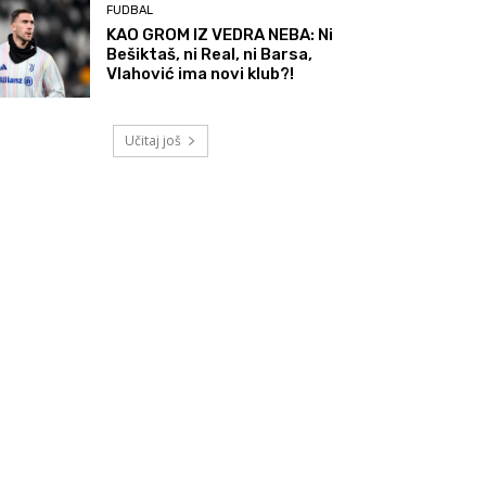
FUDBAL
KAO GROM IZ VEDRA NEBA: Ni
Bešiktaš, ni Real, ni Barsa,
Vlahović ima novi klub?!
Učitaj još