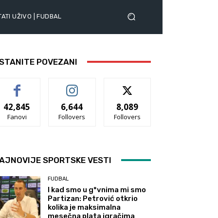
ATI UŽIVO | FUDBAL
STANITE POVEZANI
42,845
6,644
8,089
Fanovi
Follovers
Follovers
AJNOVIJE SPORTSKE VESTI
FUDBAL
I kad smo u g*vnima mi smo
Partizan: Petrović otkrio
kolika je maksimalna
mesečna plata igračima