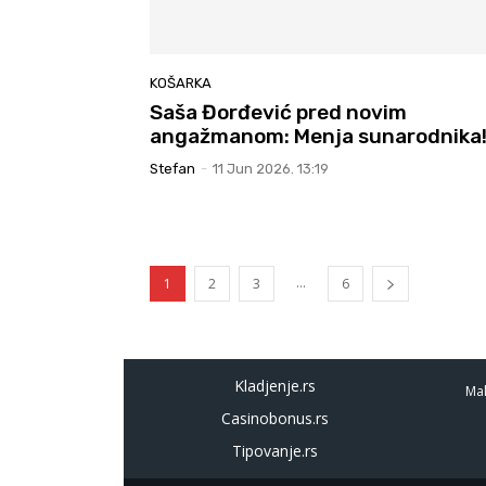
KOŠARKA
Saša Đorđević pred novim
angažmanom: Menja sunarodnika
Stefan
-
11 Jun 2026. 13:19
...
1
2
3
6
Kladjenje.rs
Mal
Casinobonus.rs
Tipovanje.rs