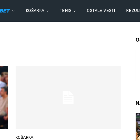
KOŠARKA
TENIS
OSTALE VESTI
REZULT
O
N
KOŠARKA