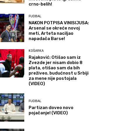
crno-belih!
FUDBAL
NAKON POTPISA VINISIJUSA:
Arsenal se okreće novoj
meti, Arteta naciljao
napadača Barse!
KOŠARKA
Rajaković: Otišao sam iz
Zvezde jer nisam dobio 8
plata, otišao sam da bih
preživeo, budućnost u Srbiji
za mene nije postojala
(VIDEO)
FUDBAL
Partizan doveo novo
pojačanje! (VIDEO)