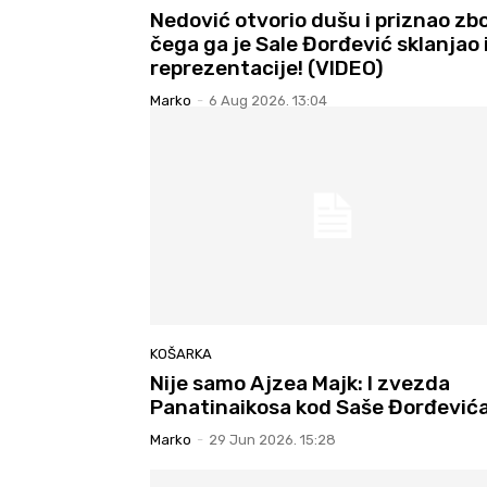
Nedović otvorio dušu i priznao zb
čega ga je Sale Đorđević sklanjao 
reprezentacije! (VIDEO)
Marko
-
6 Aug 2026. 13:04
KOŠARKA
Nije samo Ajzea Majk: I zvezda
Panatinaikosa kod Saše Đorđevića
Marko
-
29 Jun 2026. 15:28