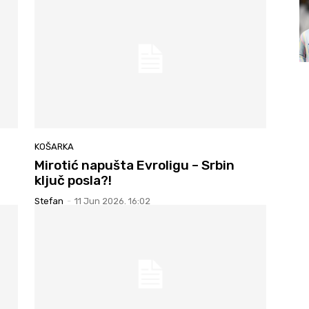
KOŠARKA
Mirotić napušta Evroligu – Srbin
ključ posla?!
Stefan
-
11 Jun 2026. 16:02