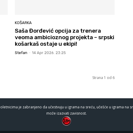
KOŠARKA
Saša Đorđević opcija za trenera
!
veoma ambicioznog projekta – srpski
košarkaš ostaje u ekipi!
Stefan
-
14 Apr 2026. 23:25
Strana 1 od 6
oletnicima je zabranjeno da učestvuju u igrama na sreću, učešće u igrama na sr
može izazvati zavisnost.