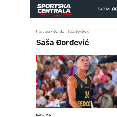
FUDBAL
Naslovna
Oznake
Saša Đorđević
Saša Đorđević
KOŠARKA