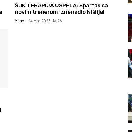
ŠOK TERAPIJA USPELA: Spartak sa
a
novim trenerom iznenadio Nišlije!
Milan
-
14 Mar 2026. 16:26
f