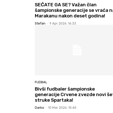
SEĆATE GA SE? Važan član
šampionske generacije se vraća n
Marakanu nakon deset godina!
Stefan
-
9 Apr 2026. 16:33
FUDBAL
Bivši fudbaler šampionske
generacije Crvene zvezde novi še
struke Spartaka!
Darko
-
10 Mar 2026. 15:45