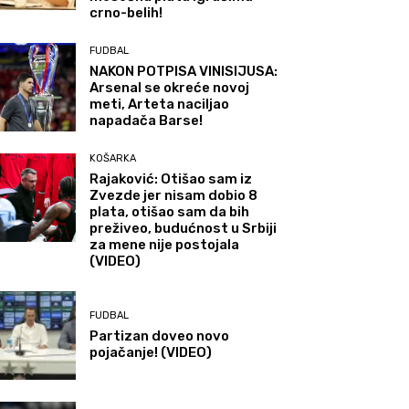
crno-belih!
FUDBAL
NAKON POTPISA VINISIJUSA:
Arsenal se okreće novoj
meti, Arteta naciljao
napadača Barse!
KOŠARKA
Rajaković: Otišao sam iz
Zvezde jer nisam dobio 8
plata, otišao sam da bih
preživeo, budućnost u Srbiji
za mene nije postojala
(VIDEO)
FUDBAL
Partizan doveo novo
pojačanje! (VIDEO)