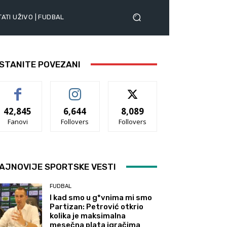
ATI UŽIVO | FUDBAL
STANITE POVEZANI
42,845
6,644
8,089
Fanovi
Follovers
Follovers
AJNOVIJE SPORTSKE VESTI
FUDBAL
I kad smo u g*vnima mi smo
Partizan: Petrović otkrio
kolika je maksimalna
mesečna plata igračima