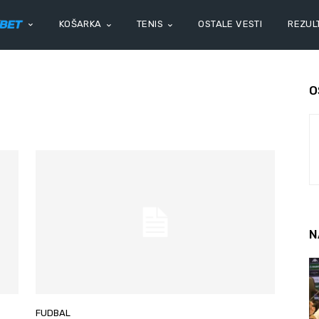
KOŠARKA
TENIS
OSTALE VESTI
REZULT
O
N
FUDBAL