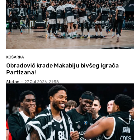
KOŠARKA
Obradović krade Makabiju bivšeg igrača
Partizana!
Stefan
-
27 Jul 2026. 21:58