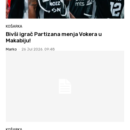
KOŠARKA
Bivši igrač Partizana menja Vokera u
Makabiju!
Marko
-
26 Jul 2026. 09:48
KOŠARKA