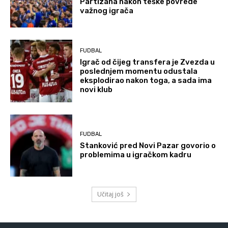
Partizana nakon teške povrede
važnog igrača
FUDBAL
Igrač od čijeg transfera je Zvezda u
poslednjem momentu odustala
eksplodirao nakon toga, a sada ima
novi klub
FUDBAL
Stanković pred Novi Pazar govorio o
problemima u igračkom kadru
Učitaj još