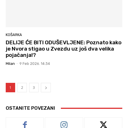
KOŠARKA
DELIJE ĆE BITI ODUŠEVLJENE: Poznato kako
je Nvora stigao u Zvezdu uz još dva velika
pojačanja!?
Milan
-
9 Feb 2026. 14:34
1
2
3
OSTANITE POVEZANI