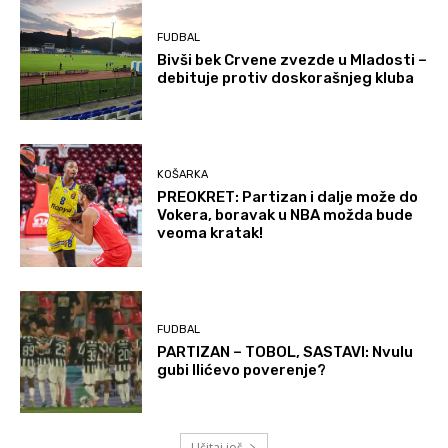
FUDBAL
Bivši bek Crvene zvezde u Mladosti –
debituje protiv doskorašnjeg kluba
KOŠARKA
PREOKRET: Partizan i dalje može do
Vokera, boravak u NBA možda bude
veoma kratak!
FUDBAL
PARTIZAN – TOBOL, SASTAVI: Nvulu
gubi Ilićevo poverenje?
Učitaj još