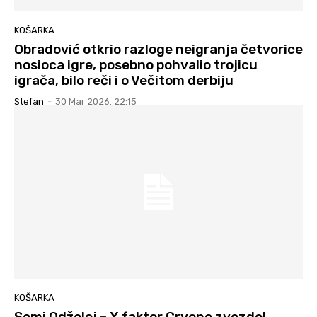
KOŠARKA
Obradović otkrio razloge neigranja četvorice
nosioca igre, posebno pohvalio trojicu
igrača, bilo reči i o Večitom derbiju
Stefan
-
30 Mar 2026. 22:15
KOŠARKA
Semi Odželej – X faktor Crvene zvezde!