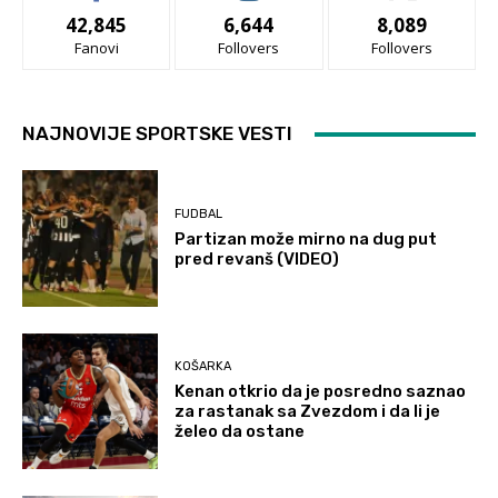
42,845
6,644
8,089
Fanovi
Follovers
Follovers
NAJNOVIJE SPORTSKE VESTI
FUDBAL
Partizan može mirno na dug put
pred revanš (VIDEO)
KOŠARKA
Kenan otkrio da je posredno saznao
za rastanak sa Zvezdom i da li je
želeo da ostane