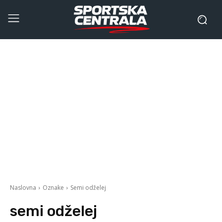
Naslovna
Oznake
Semi odželej
semi odželej