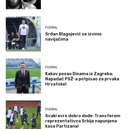
FUDBAL
Srđan Blagojević se izvinio
navijačima
FUDBAL
Kakav posao Dinama iz Zagreba:
Napadač PSŽ-a potpisao za prvaka
Hrvatske!
FUDBAL
Svaki evro dobro dođe: Transferom
reprezentativca Srbije napunjena
kasa Partizana!