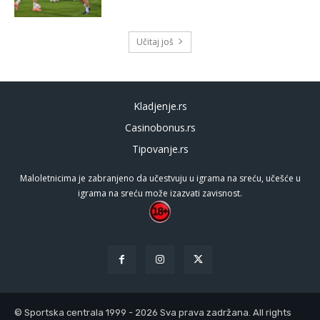
Učitaj još
Kladjenje.rs
Casinobonus.rs
Tipovanje.rs
Maloletnicima je zabranjeno da učestvuju u igrama na sreću, učešće u
igrama na sreću može izazvati zavisnost.
© Sportska centrala 1999 - 2026 Sva prava zadržana. All rights