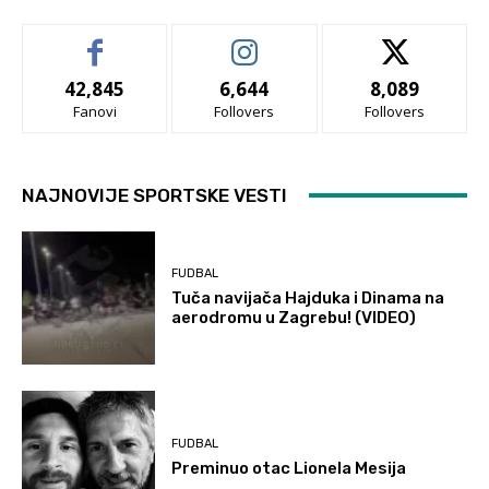
42,845
6,644
8,089
Fanovi
Follovers
Follovers
NAJNOVIJE SPORTSKE VESTI
FUDBAL
Tuča navijača Hajduka i Dinama na
aerodromu u Zagrebu! (VIDEO)
FUDBAL
Preminuo otac Lionela Mesija