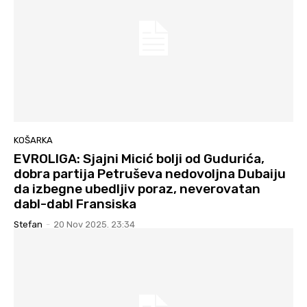
KOŠARKA
EVROLIGA: Sjajni Micić bolji od Gudurića,
dobra partija Petruševa nedovoljna Dubaiju
da izbegne ubedljiv poraz, neverovatan
dabl-dabl Fransiska
Stefan
-
20 Nov 2025. 23:34