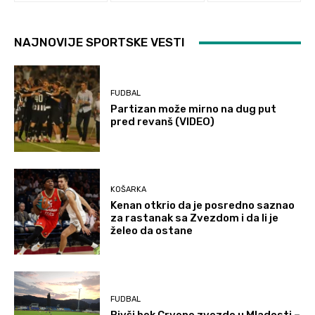
NAJNOVIJE SPORTSKE VESTI
FUDBAL
Partizan može mirno na dug put
pred revanš (VIDEO)
KOŠARKA
Kenan otkrio da je posredno saznao
za rastanak sa Zvezdom i da li je
želeo da ostane
FUDBAL
Bivši bek Crvene zvezde u Mladosti –