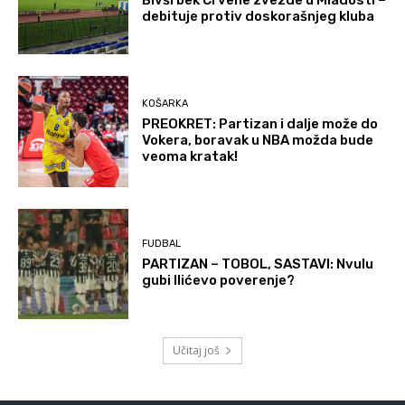
debituje protiv doskorašnjeg kluba
KOŠARKA
PREOKRET: Partizan i dalje može do
Vokera, boravak u NBA možda bude
veoma kratak!
FUDBAL
PARTIZAN – TOBOL, SASTAVI: Nvulu
gubi Ilićevo poverenje?
Učitaj još