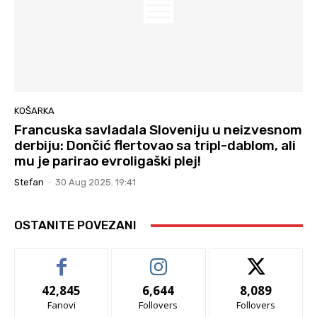
KOŠARKA
Francuska savladala Sloveniju u neizvesnom
derbiju: Dončić flertovao sa tripl-dablom, ali
mu je parirao evroligaški plej!
Stefan
-
30 Aug 2025. 19:41
OSTANITE POVEZANI
42,845
6,644
8,089
Fanovi
Follovers
Follovers